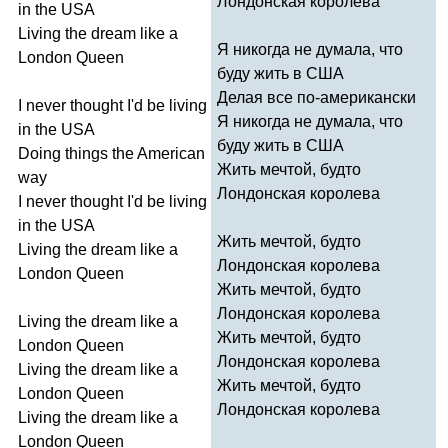
Лондонская королева
in
the
USA
Living
the
dream
like
a
Я никогда не думала, что
London
Queen
буду жить в США
Делая все по-американски
I
never
thought
I'd
be
living
Я никогда не думала, что
in
the
USA
буду жить в США
Doing
things
the
American
Жить мечтой, будто
way
Лондонская королева
I
never
thought
I'd
be
living
in
the
USA
Жить мечтой, будто
Living
the
dream
like
a
Лондонская королева
London
Queen
Жить мечтой, будто
Лондонская королева
Living
the
dream
like
a
Жить мечтой, будто
London
Queen
Лондонская королева
Living
the
dream
like
a
Жить мечтой, будто
London
Queen
Лондонская королева
Living
the
dream
like
a
London
Queen