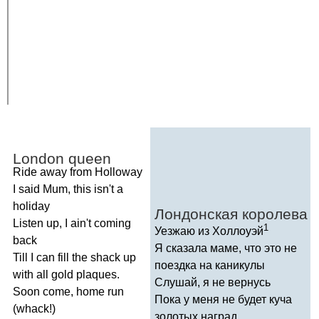
London
queen
Ride
away
from
Holloway
I
said
Mum
,
this
isn't
a
holiday
Лондонская королева
Listen
up
,
I
ain't
coming
1
Уезжаю из Холлоуэй
back
Я сказала маме, что это не
Till
I
can
fill
the
shack
up
поездка на каникулы
with
all
gold
plaques
.
Слушай, я не вернусь
Soon
come
,
home
run
Пока у меня не будет куча
(
whack
!)
золотых наград