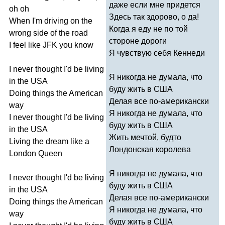
даже если мне придется
oh
oh
Здесь так здорово, о да!
When
I'm
driving
on
the
Когда я еду не по той
wrong
side
of
the
road
стороне дороги
I
feel
like
JFK
you
know
Я чувствую себя Кеннеди
I
never
thought
I'd
be
living
Я никогда не думала, что
in
the
USA
буду жить в США
Doing
things
the
American
Делая все по-американски
way
Я никогда не думала, что
I
never
thought
I'd
be
living
буду жить в США
in
the
USA
Жить мечтой, будто
Living
the
dream
like
a
Лондонская королева
London
Queen
Я никогда не думала, что
I
never
thought
I'd
be
living
буду жить в США
in
the
USA
Делая все по-американски
Doing
things
the
American
Я никогда не думала, что
way
буду жить в США