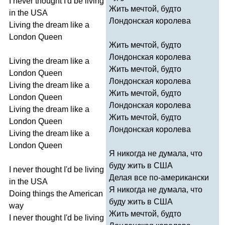
I
never
thought
I'd
be
living
Жить мечтой, будто
in
the
USA
Лондонская королева
Living
the
dream
like
a
London
Queen
Жить мечтой, будто
Лондонская королева
Living
the
dream
like
a
Жить мечтой, будто
London
Queen
Лондонская королева
Living
the
dream
like
a
Жить мечтой, будто
London
Queen
Лондонская королева
Living
the
dream
like
a
Жить мечтой, будто
London
Queen
Лондонская королева
Living
the
dream
like
a
London
Queen
Я никогда не думала, что
буду жить в США
I
never
thought
I'd
be
living
Делая все по-американски
in
the
USA
Я никогда не думала, что
Doing
things
the
American
буду жить в США
way
Жить мечтой, будто
I
never
thought
I'd
be
living