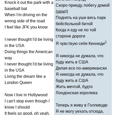
Knock
it
out
the
park
with
a
Скоро приеду, побегу домой
baseball
bat
(удар!)
When
I'm
driving
on
the
Поднять на уши весь парк
wrong
side
of
the
road
бейсбольной битой
I
feel
like
JFK
you
know
Когда я еду не по той
стороне дороги
I
never
thought
I'd
be
living
2
Я чувствую себя Кеннеди
in
the
USA
Doing
things
the
American
Я никогда не думала, что
way
буду жить в США
I
never
thought
I'd
be
living
Делая все по-американски
in
the
USA
Я никогда не думала, что
Living
the
dream
like
a
буду жить в США
London
Queen
Жить мечтой, будто
Лондонская королева
Now
I
live
in
Hollywood
I
can't
stop
even
though
I
Теперь я живу в Голливуде
know
I
should
Я не могу уехать отсюда,
It
feels
so
good
,
oh
yeah
,