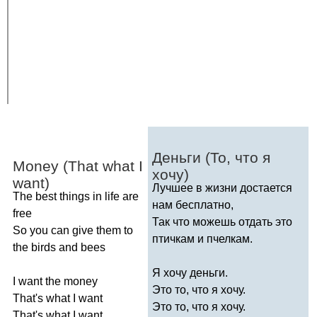
Деньги (То, что я
Money
(
That
what
I
хочу)
want
)
Лучшее в жизни достается
The
best
things
in
life
are
нам бесплатно,
free
Так что можешь отдать это
So
you
can
give
them
to
птичкам и пчелкам.
the
birds
and
bees
Я хочу деньги.
I
want
the
money
Это то, что я хочу.
That's
what
I
want
Это то, что я хочу.
That's
what
I
want