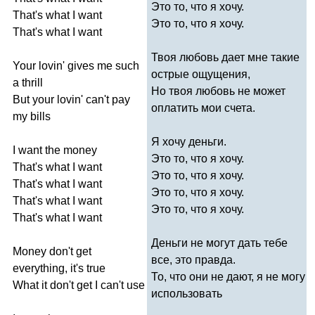
Это то, что я хочу.
That's
what
I
want
Это то, что я хочу.
That's
what
I
want
Твоя любовь дает мне такие
Your
lovin'
gives
me
such
острые ощущения,
a
thrill
Но твоя любовь не может
But
your
lovin'
can't
pay
оплатить мои счета.
my
bills
Я хочу деньги.
I
want
the
money
Это то, что я хочу.
That's
what
I
want
Это то, что я хочу.
That's
what
I
want
Это то, что я хочу.
That's
what
I
want
Это то, что я хочу.
That's
what
I
want
Деньги не могут дать тебе
Money
don't
get
все, это правда.
everything
,
it's
true
То, что они не дают, я не могу
What
it
don't
get
I
can't
use
использовать