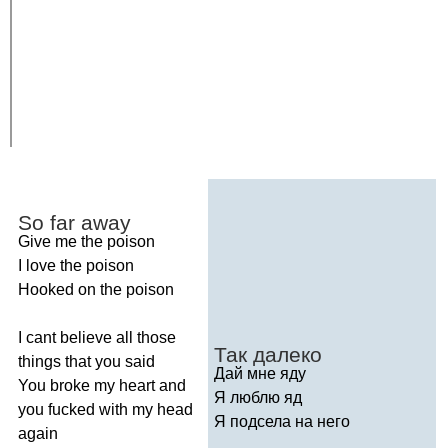
So
far
away
Give
me
the
poison
I
love
the
poison
Hooked
on
the
poison
I
cant
believe
all
those
Так далеко
things
that
you
said
Дай мне яду
You
broke
my
heart
and
Я люблю яд
you
fucked
with
my
head
Я подсела на него
again