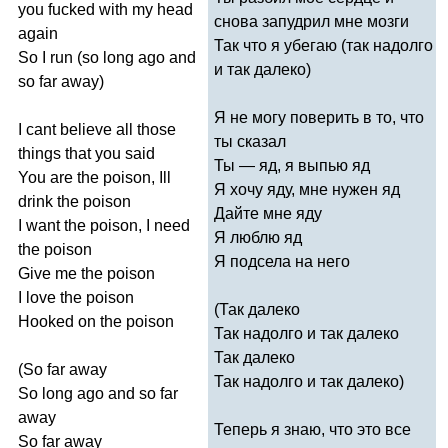
you
fucked
with
my
head
снова запудрил мне мозги
again
Так что я убегаю (так надолго
So
I
run
(
so
long
ago
and
и так далеко)
so
far
away
)
Я не могу поверить в то, что
I
cant
believe
all
those
ты сказал
things
that
you
said
Ты — яд, я выпью яд
You
are
the
poison
,
Ill
Я хочу яду, мне нужен яд
drink
the
poison
Дайте мне яду
I
want
the
poison
,
I
need
Я люблю яд
the
poison
Я подсела на него
Give
me
the
poison
I
love
the
poison
(Так далеко
Hooked
on
the
poison
Так надолго и так далеко
Так далеко
(
So
far
away
Так надолго и так далеко)
So
long
ago
and
so
far
away
Теперь я знаю, что это все
So
far
away