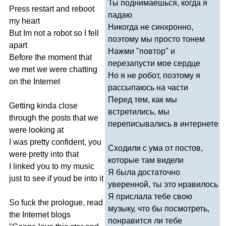
Ты поднимаешься, когда я
Press
restart
and
reboot
падаю
my
heart
Никогда не синхронно,
But
Im
not
a
robot
so
I
fell
поэтому мы просто тонем
apart
Нажми "повтор" и
Before
the
moment
that
перезапусти мое сердце
we
met
we
were
chatting
Но я не робот, поэтому я
on
the
Internet
рассыпаюсь на части
Перед тем, как мы
Getting
kinda
close
встретились, мы
through
the
posts
that
we
переписывались в интернете
were
looking
at
I
was
pretty
confident
,
you
Сходили с ума от постов,
were
pretty
into
that
которые там видели
I
linked
you
to
my
music
Я была достаточно
just
to
see
if
youd
be
into
it
уверенной, ты это нравилось
Я прислала тебе свою
So
fuck
the
prologue
,
read
музыку, что бы посмотреть,
the
Internet
blogs
понравится ли тебе