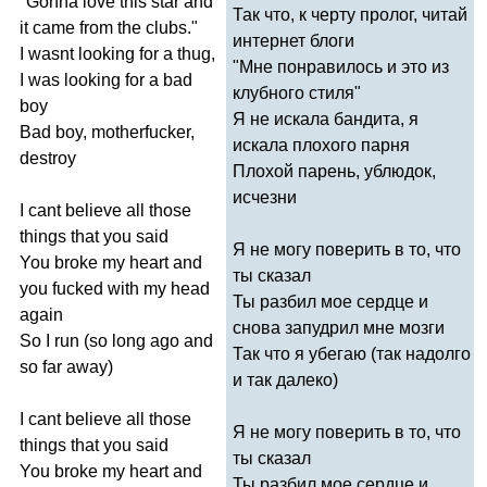
"
Gonna
love
this
star
and
Так что, к черту пролог, читай
it
came
from
the
clubs
."
интернет блоги
I
wasnt
looking
for
a
thug
,
"Мне понравилось и это из
I
was
looking
for
a
bad
клубного стиля"
boy
Я не искала бандита, я
Bad
boy
,
motherfucker
,
искала плохого парня
destroy
Плохой парень, ублюдок,
исчезни
I
cant
believe
all
those
things
that
you
said
Я не могу поверить в то, что
You
broke
my
heart
and
ты сказал
you
fucked
with
my
head
Ты разбил мое сердце и
again
снова запудрил мне мозги
So
I
run
(
so
long
ago
and
Так что я убегаю (так надолго
so
far
away
)
и так далеко)
I
cant
believe
all
those
Я не могу поверить в то, что
things
that
you
said
ты сказал
You
broke
my
heart
and
Ты разбил мое сердце и