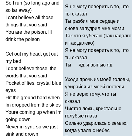
So
I
run
(
so
long
ago
and
Я не могу поверить в то, что
so
far
away
)
ты сказал
I
cant
believe
all
those
Ты разбил мое сердце и
things
that
you
said
снова запудрил мне мозги
You
are
the
poison
,
Ill
Так что я убегаю (так надолго
drink
the
poison
и так далеко)
Я не могу поверить в то, что
Get
out
my
head
,
get
out
ты сказал
my
bed
Ты — яд, я выпью яд
I
dont
believe
those
,
the
words
that
you
said
Уходи прочь из моей головы,
Pocket
of
lies
,
crystal
blue
убирайся из моей постели
eyes
Я не верю тому, что ты
Hit
the
ground
hard
when
сказал
Im
dropped
from
the
skies
Чистая ложь, кристально
Youre
coming
up
when
Im
голубые глаза
going
down
Сильно ударилась о землю,
Never
in
sync
so
we
just
когда упала с небес
sink
and
drown