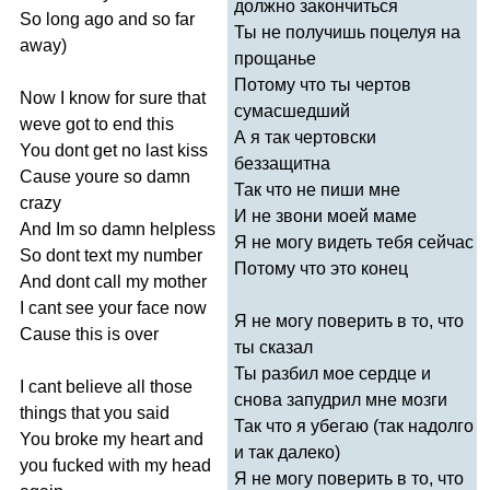
должно закончиться
So
long
ago
and
so
far
Ты не получишь поцелуя на
away
)
прощанье
Потому что ты чертов
Now
I
know
for
sure
that
сумасшедший
weve
got
to
end
this
А я так чертовски
You
dont
get
no
last
kiss
беззащитна
Cause
youre
so
damn
Так что не пиши мне
crazy
И не звони моей маме
And
Im
so
damn
helpless
Я не могу видеть тебя сейчас
So
dont
text
my
number
Потому что это конец
And
dont
call
my
mother
I
cant
see
your
face
now
Я не могу поверить в то, что
Cause
this
is
over
ты сказал
Ты разбил мое сердце и
I
cant
believe
all
those
снова запудрил мне мозги
things
that
you
said
Так что я убегаю (так надолго
You
broke
my
heart
and
и так далеко)
you
fucked
with
my
head
Я не могу поверить в то, что