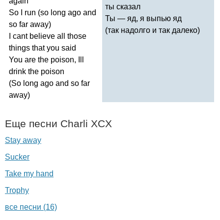
again
ты сказал
So
I
run
(
so
long
ago
and
Ты — яд, я выпью яд
so
far
away
)
(так надолго и так далеко)
I
cant
believe
all
those
things
that
you
said
You
are
the
poison
,
Ill
drink
the
poison
(
So
long
ago
and
so
far
away
)
Еще песни
Charli
XCX
Stay away
Sucker
Take my hand
Trophy
все песни (16)