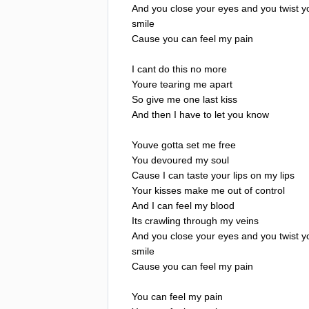
And
you
close
your
eyes
and
you
twist
y
smile
Cause
you
can
feel
my
pain
I
cant
do
this
no
more
Youre
tearing
me
apart
So
give
me
one
last
kiss
And
then
I
have
to
let
you
know
Youve
gotta
set
me
free
You
devoured
my
soul
Cause
I
can
taste
your
lips
on
my
lips
Your
kisses
make
me
out
of
control
And
I
can
feel
my
blood
Its
crawling
through
my
veins
And
you
close
your
eyes
and
you
twist
y
smile
Cause
you
can
feel
my
pain
You
can
feel
my
pain