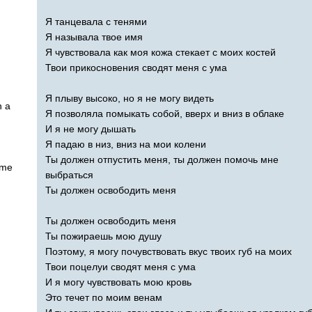
Я танцевала с тенями
Я называла твое имя
Я чувствовала как моя кожа стекает с моих костей
Твои прикосновения сводят меня с ума
Я плыву высоко, но я не могу видеть
n
a
Я позволяла помыкать собой, вверх и вниз в облаке
И я не могу дышать
Я падаю в низ, вниз на мои колени
Ты должен отпустить меня, ты должен помочь мне
me
выбраться
Ты должен освободить меня
Ты должен освободить меня
Ты пожираешь мою душу
Поэтому, я могу почувствовать вкус твоих губ на моих
Твои поцелуи сводят меня с ума
И я могу чувствовать мою кровь
Это течет по моим венам