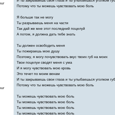
И ты закрываешь свои глаза и ты улыбаешься уголком гу
our
Потому что ты можешь чувствовать мою боль
Я больше так не могу
Ты разрываешь меня на части
Так дай же мне этот последний поцелуй
А потом, я должна дать тебе знать
Ты должен освободить меня
Ты пожираешь мою душу
Поэтому, я могу почувствовать вкус твоих губ на моих
Твои поцелуи сводят меня с ума
И я могу чувствовать мою кровь
Это течет по моим венам
И ты закрываешь свои глаза и ты улыбаешься уголком гу
Потому что ты можешь чувствовать мою боль
our
Ты можешь чувствовать мою боль
Ты можешь чувствовать мою боль
Ты можешь чувствовать мою боль
Ты можешь чувствовать мою боль