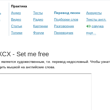
Практика
ь
Аудио
Тесты
Перевод песен
Анекдоты
ь
Видео
Радио
Подборки слов
Тексты англ.
Статьи
Картинки
Разговорник
озвучка
Топики
Форум
Переводчик
еще...
XCX
-
Set
me
free
 является художественным, т.е. перевод недословный. Чтобы узнат
ить мышкой на английские слова.