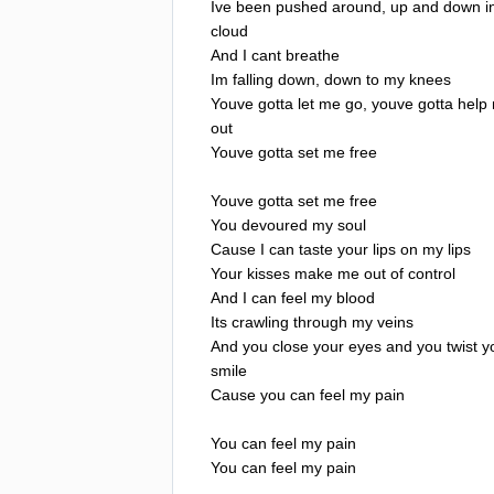
Ive
been
pushed
around
,
up
and
down
i
cloud
And
I
cant
breathe
Im
falling
down
,
down
to
my
knees
Youve
gotta
let
me
go
,
youve
gotta
help
out
Youve
gotta
set
me
free
Youve
gotta
set
me
free
You
devoured
my
soul
Cause
I
can
taste
your
lips
on
my
lips
Your
kisses
make
me
out
of
control
And
I
can
feel
my
blood
Its
crawling
through
my
veins
And
you
close
your
eyes
and
you
twist
y
smile
Cause
you
can
feel
my
pain
You
can
feel
my
pain
You
can
feel
my
pain