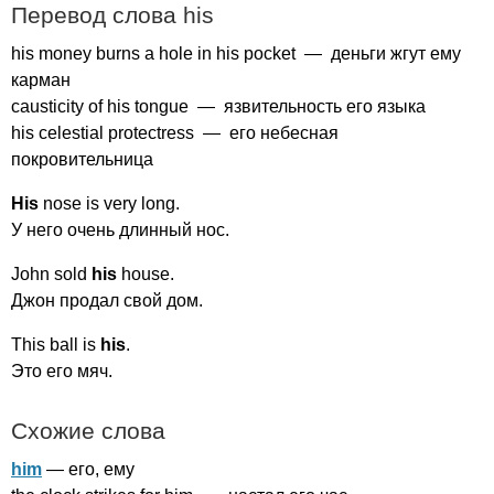
Перевод слова
his
his
money
burns
a
hole
in
his
pocket
— деньги жгут ему
карман
causticity
of
his
tongue
— язвительность его языка
his
celestial
protectress
— его небесная
покровительница
His
nose
is
very
long
.
У него очень длинный нос.
John
sold
his
house
.
Джон продал свой дом.
This
ball
is
his
.
Это его мяч.
Схожие слова
him
— его, ему