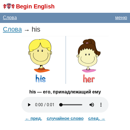
Begin English
Слова
меню
his
Слова
→
his
— его, принадлежащий ему
← пред.
случайное слово
след. →