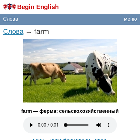
Begin English
Слова
меню
farm
Слова
→
farm
— ферма; сельскохозяйственный
← пред.
случайное слово
след. →