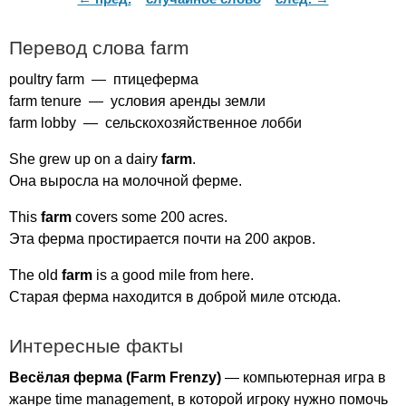
Перевод слова
farm
poultry
farm
— птицеферма
farm
tenure
— условия аренды земли
farm
lobby
— сельскохозяйственное лобби
She
grew
up
on
a
dairy
farm
.
Она выросла на молочной ферме.
This
farm
covers
some
200
acres
.
Эта ферма простирается почти на 200 акров.
The
old
farm
is
a
good
mile
from
here
.
Старая ферма находится в доброй миле отсюда.
Интересные факты
Весёлая ферма (
Farm
Frenzy
)
— компьютерная игра в
жанре
time
management
, в которой игроку нужно помочь