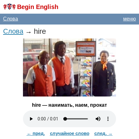
Begin English
Слова
меню
hire
Слова
→
hire
— нанимать, наем, прокат
← пред.
случайное слово
след. →