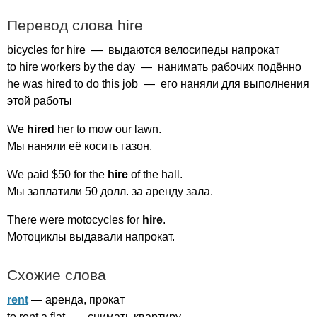
Перевод слова
hire
bicycles
for
hire
— выдаются велосипеды напрокат
to
hire
workers
by
the
day
— нанимать рабочих подённо
he
was
hired
to
do
this
job
— его наняли для выполнения
этой работы
We
hired
her
to
mow
our
lawn
.
Мы наняли её косить газон.
We
paid
$50
for
the
hire
of
the
hall
.
Мы заплатили 50 долл. за аренду зала.
There
were
motocycles
for
hire
.
Мотоциклы выдавали напрокат.
Схожие слова
rent
— аренда, прокат
to
rent
a
flat
— снимать квартиру