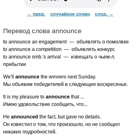
← пред.
случайное слово
след. →
Перевод слова
announce
to
announce
an
engagement
— объявлять о помолвке
to
announce
a
competition
— объявлять конкурс
to
announce
smb
.'
s
arrival
— извещать о чьем-л.
прибытии
We'll
announce
the
winners
next
Sunday
.
Мы объявим победителей в следующее воскресенье.
It
is
my
pleasure
to
announce
that
...
Имею удовольствие сообщить, что...
He
announced
the
fact
,
but
gave
no
details
.
Он известил о том, что произошло, но не сообщил
никаких подробностей.