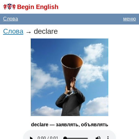
Begin English
Слова
меню
declare
Слова
→
declare
— заявлять, объявлять