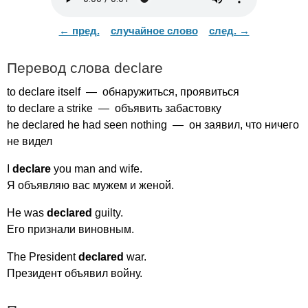
← пред.
случайное слово
след. →
Перевод слова
declare
to
declare
itself
— обнаружиться, проявиться
to
declare
a
strike
— объявить забастовку
he
declared
he
had
seen
nothing
— он заявил, что ничего
не видел
I
declare
you
man
and
wife
.
Я объявляю вас мужем и женой.
He
was
declared
guilty
.
Его признали виновным.
The
President
declared
war
.
Президент объявил войну.