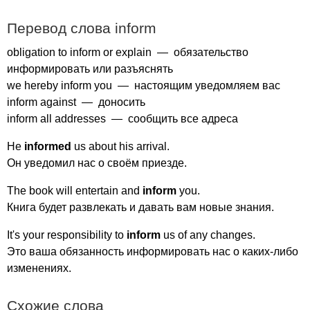
Перевод слова
inform
obligation
to
inform
or
explain
— обязательство
информировать или разъяснять
we
hereby
inform
you
— настоящим уведомляем вас
inform
against
— доносить
inform
all
addresses
— сообщить все адреса
He
informed
us
about
his
arrival
.
Он уведомил нас о своём приезде.
The
book
will
entertain
and
inform
you
.
Книга будет развлекать и давать вам новые знания.
It's
your
responsibility
to
inform
us
of
any
changes
.
Это ваша обязанность информировать нас о каких-либо
изменениях.
Схожие слова