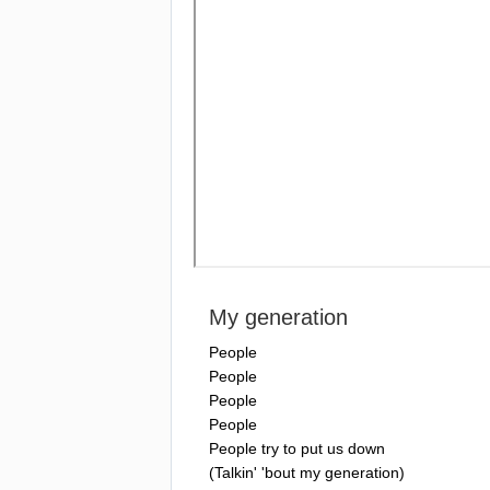
My
generation
People
People
People
People
People
try
to
put
us
down
(
Talkin'
'
bout
my
generation
)