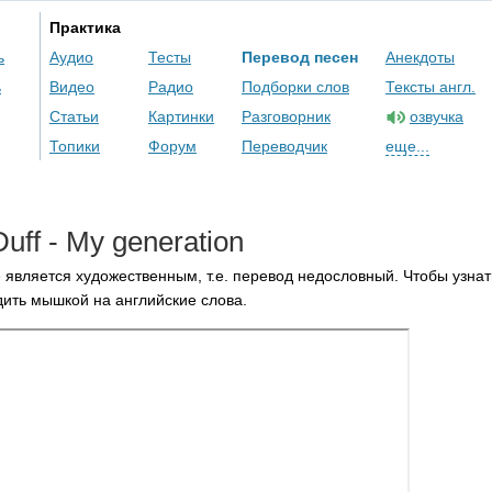
Практика
ь
Аудио
Тесты
Перевод песен
Анекдоты
ь
Видео
Радио
Подборки слов
Тексты англ.
Статьи
Картинки
Разговорник
озвучка
Топики
Форум
Переводчик
еще...
Duff
-
My
generation
 является художественным, т.е. перевод недословный. Чтобы узнат
ить мышкой на английские слова.