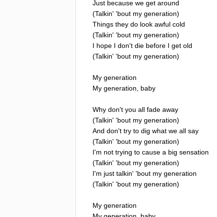
Just
because
we
get
around
(
Talkin'
'
bout
my
generation
)
Things
they
do
look
awful
cold
(
Talkin'
'
bout
my
generation
)
I
hope
I
don't
die
before
I
get
old
(
Talkin'
'
bout
my
generation
)
My
generation
My
generation
,
baby
Why
don't
you
all
fade
away
(
Talkin'
'
bout
my
generation
)
And
don't
try
to
dig
what
we
all
say
(
Talkin'
'
bout
my
generation
)
I'm
not
trying
to
cause
a
big
sensation
(
Talkin'
'
bout
my
generation
)
I'm
just
talkin'
'
bout
my
generation
(
Talkin'
'
bout
my
generation
)
My
generation
My
generation
,
baby