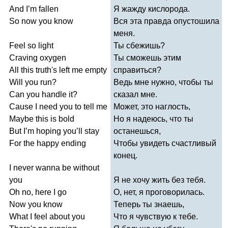
And
I
’
m
fallen
Я жажду кислорода.
So
now
you
know
Вся эта правда опустошила
меня.
Feel
so
light
Ты сбежишь?
Craving
oxygen
Ты сможешь этим
All
this
truth's
left
me
empty
справиться?
Will
you
run
?
Ведь мне нужно, чтобы ты
Can
you
handle
it
?
сказал мне.
Cause
I
need
you
to
tell
me
Может, это наглость,
Maybe
this
is
bold
Но я надеюсь, что ты
But
I
’
m
hoping
you
’
ll
stay
останешься,
For
the
happy
ending
Чтобы увидеть счастливый
конец.
I
never
wanna
be
without
you
Я не хочу жить без тебя.
Oh
no
,
here
I
go
О, нет, я проговорилась.
Now
you
know
Теперь ты знаешь,
What
I
feel
about
you
Что я чувствую к тебе.