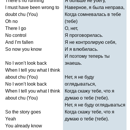
There's
no
running
Я больше не убегу,
I
must
have
been
wrong
to
Наверное, я была неправа,
doubt
chu
(
You
)
Когда сомневалась в тебе
Oh
no
(тебе)
There
I
go
О, нет,
No
control
Я проговорилась.
And
I
’
m
fallen
Я не контролирую себя,
So
now
you
know
И я влюбилась.
И поэтому теперь ты
No
I
won
’
t
look
back
знаешь.
When
I
tell
you
what
I
think
about
chu
(
You
)
Нет, я не буду
No
I
won
’
t
look
back
оглядываться,
When
I
tell
you
what
I
think
Когда скажу тебе, что я
about
chu
(
You
)
думаю о тебе (тебе).
Нет, я не буду оглядываться
So
the
story
goes
Когда скажу тебе, что я
Yeah
думаю о тебе (тебе).
You
already
know