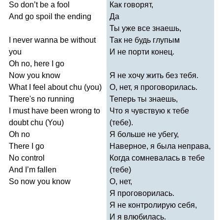
So
don
’
t
be
a
fool
Как говорят,
And
go
spoil
the
ending
Да
Ты уже все знаешь,
I
never
wanna
be
without
Так не будь глупым
you
И не порти конец.
Oh
no
,
here
I
go
Now
you
know
Я не хочу жить без тебя.
What
I
feel
about
chu
(
you
)
О, нет, я проговорилась.
There's
no
running
Теперь ты знаешь,
I
must
have
been
wrong
to
Что я чувствую к тебе
doubt
chu
(
You
)
(тебе).
Oh
no
Я больше не убегу,
There
I
go
Наверное, я была неправа,
No
control
Когда сомневалась в тебе
And
I
’
m
fallen
(тебе)
So
now
you
know
О, нет,
Я проговорилась.
Я не контролирую себя,
И я влюбилась.