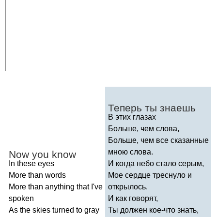
Теперь ты знаешь
В этих глазах
Больше, чем слова,
Больше, чем все сказанные
мною слова.
Now
you
know
In
these
eyes
И когда небо стало серым,
More
than
words
Мое сердце треснуло и
More
than
anything
that
I've
открылось.
spoken
И как говорят,
As
the
skies
turned
to
gray
Ты должен кое-что знать,