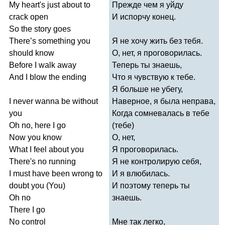
My
heart's
just
about
to
Прежде чем я уйду
crack
open
И испорчу конец.
So
the
story
goes
There
’
s
something
you
Я не хочу жить без тебя.
should
know
О, нет, я проговорилась.
Before
I
walk
away
Теперь ты знаешь,
And
I
blow
the
ending
Что я чувствую к тебе.
Я больше не убегу,
I
never
wanna
be
without
Наверное, я была неправа,
you
Когда сомневалась в тебе
Oh
no
,
here
I
go
(тебе)
Now
you
know
О, нет,
What
I
feel
about
you
Я проговорилась.
There's
no
running
Я не контролирую себя,
I
must
have
been
wrong
to
И я влюбилась.
doubt
you
(
You
)
И поэтому теперь ты
Oh
no
знаешь.
There
I
go
No
control
Мне так легко,