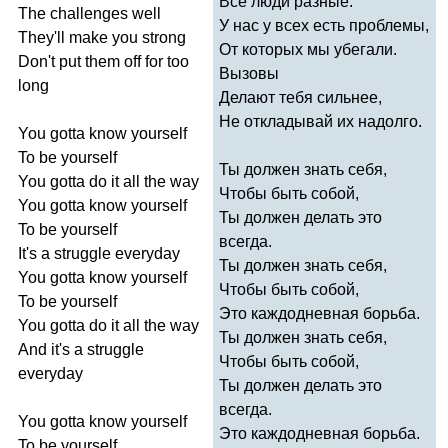
Все люди разные.
The
challenges
well
У нас у всех есть проблемы,
They'll
make
you
strong
От которых мы убегали.
Don't
put
them
off
for
too
Вызовы
long
Делают тебя сильнее,
Не откладывай их надолго.
You
gotta
know
yourself
To
be
yourself
Ты должен знать себя,
You
gotta
do
it
all
the
way
Чтобы быть собой,
You
gotta
know
yourself
Ты должен делать это
To
be
yourself
всегда.
It's
a
struggle
everyday
Ты должен знать себя,
You
gotta
know
yourself
Чтобы быть собой,
To
be
yourself
Это каждодневная борьба.
You
gotta
do
it
all
the
way
Ты должен знать себя,
And
it's
a
struggle
Чтобы быть собой,
everyday
Ты должен делать это
всегда.
You
gotta
know
yourself
Это каждодневная борьба.
To
be
yourself