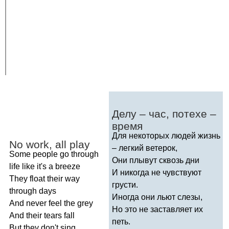
Делу – час, потехе –
время
Для некоторых людей жизнь
No
work
,
all
play
– легкий ветерок,
Some
people
go
through
Они плывут сквозь дни
life
like
it's
a
breeze
И никогда не чувствуют
They
float
their
way
грусти.
through
days
Иногда они льют слезы,
And
never
feel
the
grey
Но это не заставляет их
And
their
tears
fall
петь.
But
they
don't
sing