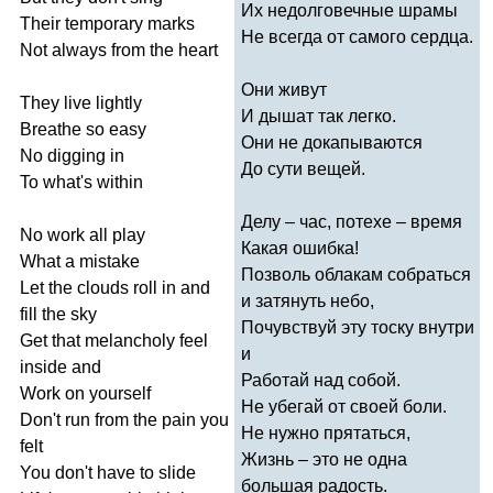
Их недолговечные шрамы
Their
temporary
marks
Не всегда от самого сердца.
Not
always
from
the
heart
Они живут
They
live
lightly
И дышат так легко.
Breathe
so
easy
Они не докапываются
No
digging
in
До сути вещей.
To
what's
within
Делу – час, потехе – время
No
work
all
play
Какая ошибка!
What
a
mistake
Позволь облакам собраться
Let
the
clouds
roll
in
and
и затянуть небо,
fill
the
sky
Почувствуй эту тоску внутри
Get
that
melancholy
feel
и
inside
and
Работай над собой.
Work
on
yourself
Не убегай от своей боли.
Don't
run
from
the
pain
you
Не нужно прятаться,
felt
Жизнь – это не одна
You
don't
have
to
slide
большая радость.