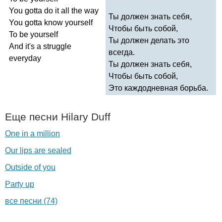
You
gotta
do
it
all
the
way
Ты должен знать себя,
You
gotta
know
yourself
Чтобы быть собой,
To
be
yourself
Ты должен делать это
And
it's
a
struggle
всегда.
everyday
Ты должен знать себя,
Чтобы быть собой,
Это каждодневная борьба.
Еще песни
Hilary
Duff
One in a million
Our lips are sealed
Outside of you
Party up
все песни (74)