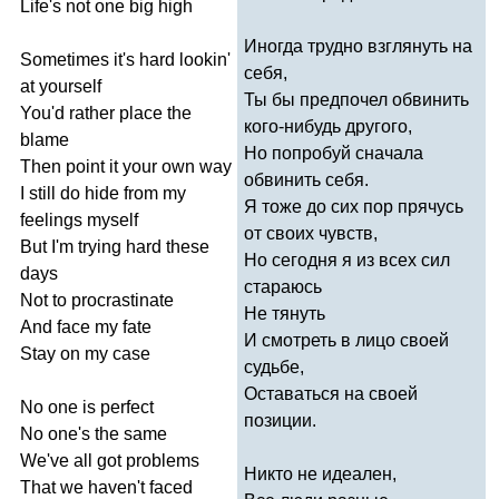
Life's
not
one
big
high
Иногда трудно взглянуть на
Sometimes
it's
hard
lookin'
себя,
at
yourself
Ты бы предпочел обвинить
You'd
rather
place
the
кого-нибудь другого,
blame
Но попробуй сначала
Then
point
it
your
own
way
обвинить себя.
I
still
do
hide
from
my
Я тоже до сих пор прячусь
feelings
myself
от своих чувств,
But
I'm
trying
hard
these
Но сегодня я из всех сил
days
стараюсь
Not
to
procrastinate
Не тянуть
And
face
my
fate
И смотреть в лицо своей
Stay
on
my
case
судьбе,
Оставаться на своей
No
one
is
perfect
позиции.
No
one's
the
same
We've
all
got
problems
Никто не идеален,
That
we
haven't
faced