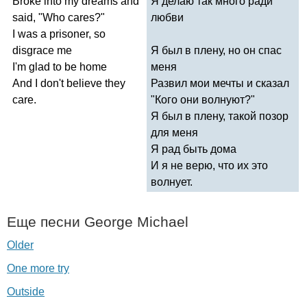
Broke
into
my
dreams
and
Я делаю так много ради
said
, "
Who
cares
?"
любви
I
was
a
prisoner
,
so
disgrace
me
Я был в плену, но он спас
I'm
glad
to
be
home
меня
And
I
don't
believe
they
Развил мои мечты и сказал
care
.
"Кого они волнуют?"
Я был в плену, такой позор
для меня
Я рад быть дома
И я не верю, что их это
волнует.
Еще песни
George
Michael
Older
One more try
Outside