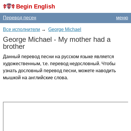
Begin English
Перевод песен
меню
Все исполнители
→
George Michael
George
Michael
-
My
mother
had
a
brother
Данный перевод песни на русском языке является
художественным, т.е. перевод недословный. Чтобы
узнать дословный перевод песни, можете наводить
мышкой на английские слова.