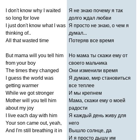
I
don't
know
why
I
waited
Я не знаю почему я так
so
long
for
love
долго ждал любви
I
just
don't
know
what
I
was
Я просто не знаю, о чем я
thinking
of
..
думал...
All
that
wasted
time
Потеряв все время
But
mama
will
you
tell
him
Но мама ты скажи ему от
from
your
boy
своего мальчика
The
times
they
changed
Они изменили время
I
guess
the
world
was
Я думаю, мир становиться
getting
warmer
все теплее
While
we
got
stronger
И мы крепнем
Mother
will
you
tell
him
Мама, скажи ему о моей
about
my
joy
радости
I
live
each
day
with
him
Я каждый день живу для
Your
son
came
out
,
yeah
,
него
And
I'm
still
breathing
it
in
Вышло солнце, да
И я просто дышу им