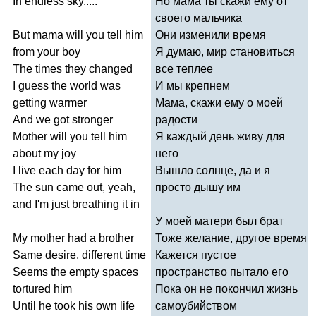
In
endless
sky
.....
Но мама ты скажи ему от
своего мальчика
But
mama
will
you
tell
him
Они изменили время
from
your
boy
Я думаю, мир становиться
The
times
they
changed
все теплее
I
guess
the
world
was
И мы крепнем
getting
warmer
Мама, скажи ему о моей
And
we
got
stronger
радости
Mother
will
you
tell
him
Я каждый день живу для
about
my
joy
него
I
live
each
day
for
him
Вышло солнце, да и я
The
sun
came
out
,
yeah
,
просто дышу им
and
I'm
just
breathing
it
in
У моей матери был брат
My
mother
had
a
brother
Тоже желание, другое время
Same
desire
,
different
time
Кажется пустое
Seems
the
empty
spaces
пространство пытало его
tortured
him
Пока он не покончил жизнь
Until
he
took
his
own
life
самоубийством