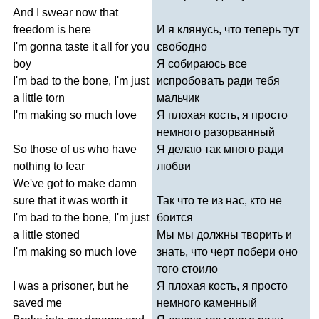
And
I
swear
now
that
freedom
is
here
И я клянусь, что теперь тут
I'm
gonna
taste
it
all
for
you
свободно
boy
Я собираюсь все
I'm
bad
to
the
bone
,
I'm
just
испробовать ради тебя
a
little
torn
мальчик
I'm
making
so
much
love
Я плохая кость, я просто
немного разорванный
So
those
of
us
who
have
Я делаю так много ради
nothing
to
fear
любви
We've
got
to
make
damn
sure
that
it
was
worth
it
Так что те из нас, кто не
I'm
bad
to
the
bone
,
I'm
just
боится
a
little
stoned
Мы мы должны творить и
I'm
making
so
much
love
знать, что черт побери оно
того стоило
I
was
a
prisoner
,
but
he
Я плохая кость, я просто
saved
me
немного каменный