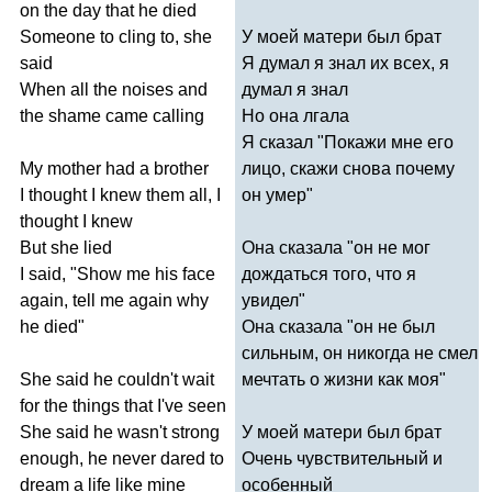
on
the
day
that
he
died
Someone
to
cling
to
,
she
У моей матери был брат
said
Я думал я знал их всех, я
When
all
the
noises
and
думал я знал
the
shame
came
calling
Но она лгала
Я сказал "Покажи мне его
My
mother
had
a
brother
лицо, скажи снова почему
I
thought
I
knew
them
all
,
I
он умер"
thought
I
knew
But
she
lied
Она сказала "он не мог
I
said
, "
Show
me
his
face
дождаться того, что я
again
,
tell
me
again
why
увидел"
he
died
"
Она сказала "он не был
сильным, он никогда не смел
She
said
he
couldn't
wait
мечтать о жизни как моя"
for
the
things
that
I've
seen
She
said
he
wasn't
strong
У моей матери был брат
enough
,
he
never
dared
to
Очень чувствительный и
dream
a
life
like
mine
особенный