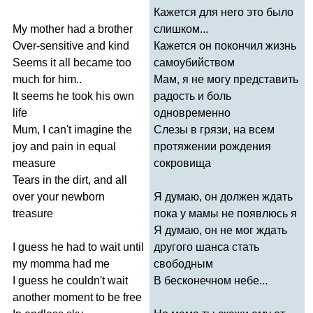
Кажется для него это было
My
mother
had
a
brother
слишком...
Over-sensitive
and
kind
Кажется он покончил жизнь
Seems
it
all
became
too
самоубийством
much
for
him
..
Мам, я не могу представить
It
seems
he
took
his
own
радость и боль
life
одновременно
Mum
,
I
can't
imagine
the
Слезы в грязи, на всем
joy
and
pain
in
equal
протяжении рождения
measure
сокровища
Tears
in
the
dirt
,
and
all
over
your
newborn
Я думаю, он должен ждать
treasure
пока у мамы не появлюсь я
Я думаю, он не мог ждать
I
guess
he
had
to
wait
until
другого шанса стать
my
momma
had
me
свободным
I
guess
he
couldn't
wait
В бесконечном небе...
another
moment
to
be
free