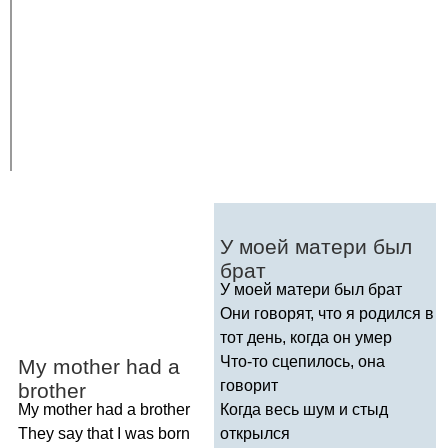
У моей матери был
брат
У моей матери был брат
Они говорят, что я родился в
тот день, когда он умер
Что-то сцепилось, она
My
mother
had
a
говорит
brother
My
mother
had
a
brother
Когда весь шум и стыд
They
say
that
I
was
born
открылся