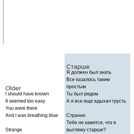
Старше
Я должен был знать
Все казалось таким
простым
Older
I
should
have
known
Ты был рядом
It
seemed
too
easy
А я все еще вдыхал грусть
You
were
there
And
I
was
breathing
blue
Странно
Тебе не кажется, что я
Strange
выгляжу старше?