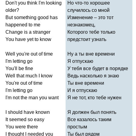
Don't
you
think
I'm
looking
Но что-то хорошее
older
?
случилось со мной
But
something
good
has
Изменение – это тот
happened
to
me
незнакомец,
Change
is
a
stranger
Которого тебе только
You
have
yet
to
know
предстоит узнать
Well
you're
out
of
time
Ну а ты вне времени
I'm
letting
go
Я отпускаю
You'll
be
fine
У тебя все будет в порядке
Well
that
much
I
know
Ведь насколько я знаю
You're
out
of
time
Ты вне времени
I'm
letting
go
И я отпускаю
I'm
not
the
man
you
want
Я не тот, кто тебе нужен
I
should
have
known
Я должен был понять
It
seemed
so
easy
Все казалось таким
You
were
there
простым
I
thought
I
needed
you
Ты был рядом