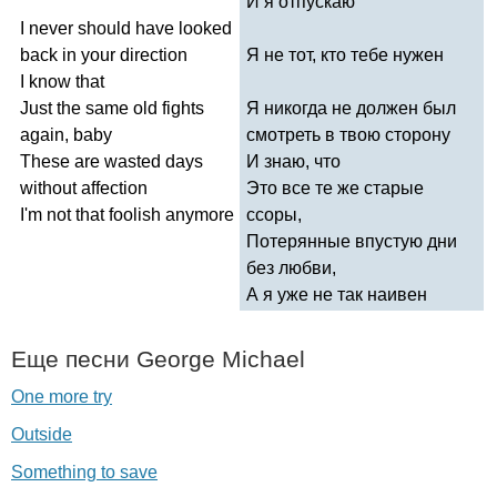
И я отпускаю
I
never
should
have
looked
back
in
your
direction
Я не тот, кто тебе нужен
I
know
that
Just
the
same
old
fights
Я никогда не должен был
again
,
baby
смотреть в твою сторону
These
are
wasted
days
И знаю, что
without
affection
Это все те же старые
I'm
not
that
foolish
anymore
ссоры,
Потерянные впустую дни
без любви,
А я уже не так наивен
Еще песни
George
Michael
One more try
Outside
Something to save