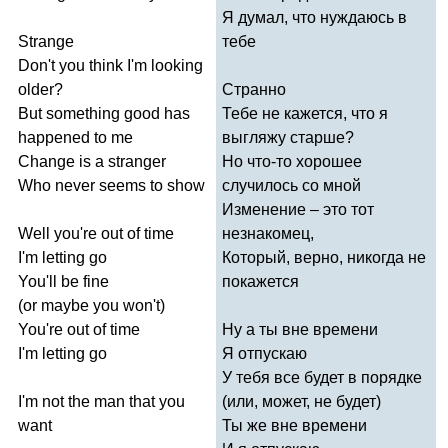
Я думал, что нуждаюсь в
Strange
тебе
Don't
you
think
I'm
looking
older
?
Странно
But
something
good
has
Тебе не кажется, что я
happened
to
me
выгляжу старше?
Change
is
a
stranger
Но что-то хорошее
Who
never
seems
to
show
случилось со мной
Изменение – это тот
Well
you're
out
of
time
незнакомец,
I'm
letting
go
Который, верно, никогда не
You'll
be
fine
покажется
(
or
maybe
you
won't
)
You're
out
of
time
Ну а ты вне времени
I'm
letting
go
Я отпускаю
У тебя все будет в порядке
I'm
not
the
man
that
you
(или, может, не будет)
want
Ты же вне времени