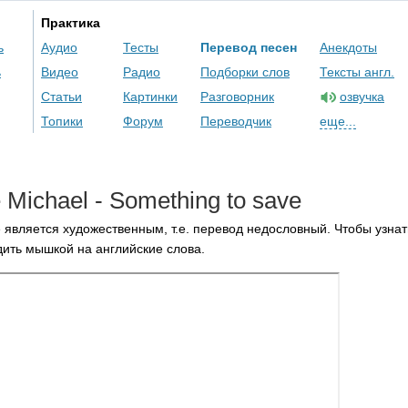
Практика
ь
Аудио
Тесты
Перевод песен
Анекдоты
ь
Видео
Радио
Подборки слов
Тексты англ.
Статьи
Картинки
Разговорник
озвучка
Топики
Форум
Переводчик
еще...
e
Michael
-
Something
to
save
 является художественным, т.е. перевод недословный. Чтобы узнат
ить мышкой на английские слова.