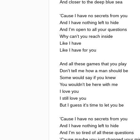
And
closer
to
the
deep
blue
sea
'
Cause
I
have
no
secrets
from
you
And
I
have
nothing
left
to
hide
And
I'm
open
to
all
your
questions
Why
can't
you
reach
inside
Like
I
have
Like
I
have
for
you
And
all
these
games
that
you
play
Don't
tell
me
how
a
man
should
be
Some
would
say
if
you
knew
You
wouldn't
be
here
with
me
I
love
you
I
still
love
you
But
I
guess
it's
time
to
let
you
be
'
Cause
I
have
no
secrets
from
you
And
I
have
nothing
left
to
hide
And
I'm
so
tired
of
all
these
questions
'
Cause
maybe
you
just
changed
your
mi