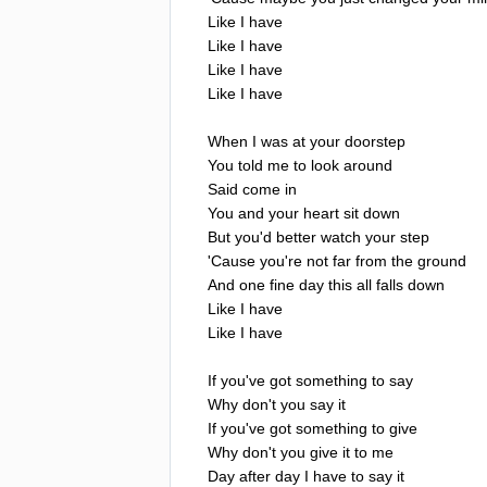
Like
I
have
Like
I
have
Like
I
have
Like
I
have
When
I
was
at
your
doorstep
You
told
me
to
look
around
Said
come
in
You
and
your
heart
sit
down
But
you'd
better
watch
your
step
'
Cause
you're
not
far
from
the
ground
And
one
fine
day
this
all
falls
down
Like
I
have
Like
I
have
If
you've
got
something
to
say
Why
don't
you
say
it
If
you've
got
something
to
give
Why
don't
you
give
it
to
me
Day
after
day
I
have
to
say
it