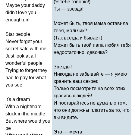
(Я тебе говорю!)
Maybe
your
daddy
Ты — звезда!
didn't
love
you
enough
girl
Может быть, твоя мама оставила
тебя, мальчик?
Star
people
(Так всегда и бывает.)
Never
forget
your
Может быть твой папа любил тебя
secret
safe
with
me
недостаточно, девочка?
Just
look
at
all
wonderful
people
Звезды!
Trying
to
forget
they
Никогда не забывайте — я умею
had
to
pay
for
what
хранить ваш секрет.
you
see
Только посмотрите на всех этих
красивых людей!
It's
a
dream
И постарайтесь не думать о том,
With
a
nightmare
что они должны платить за то, что
stuck
in
the
middle
вы видите.
But
where
would
you
be
Это — мечта,