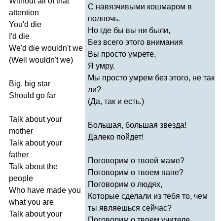
Without
all
of
that
С навязчивыми кошмаром в
attention
полночь.
You'd
die
Но где бы вы ни были,
I'd
die
Без всего этого внимания
We'd
die
wouldn't
we
Вы просто умрете,
(
Well
wouldn't
we
)
Я умру.
Мы просто умрем без этого, не так
Big
,
big
star
ли?
Should
go
far
(Да, так и есть.)
Talk
about
your
Большая, большая звезда!
mother
Далеко пойдет!
Talk
about
your
father
Поговорим о твоей маме?
Talk
about
the
Поговорим о твоем папе?
people
Поговорим о людях,
Who
have
made
you
Которые сделали из тебя то, чем
what
you
are
ты являешься сейчас?
Talk
about
your
Поговорим о твоем учителе,