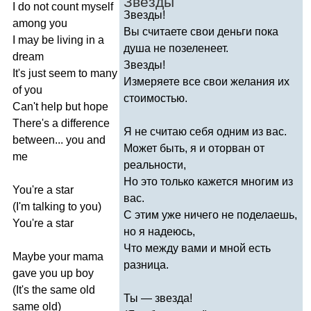
Звезды
I
do
not
count
myself
Звезды!
among
you
Вы считаете свои деньги пока
I
may
be
living
in
a
душа не позеленеет.
dream
Звезды!
It's
just
seem
to
many
Измеряете все свои желания их
of
you
стоимостью.
Can't
help
but
hope
There's
a
difference
Я не считаю себя одним из вас.
between
...
you
and
Может быть, я и оторван от
me
реальности,
Но это только кажется многим из
You're
a
star
вас.
(
I'm
talking
to
you
)
С этим уже ничего не поделаешь,
You're
a
star
но я надеюсь,
Что между вами и мной есть
Maybe
your
mama
разница.
gave
you
up
boy
(
It's
the
same
old
Ты — звезда!
same
old
)