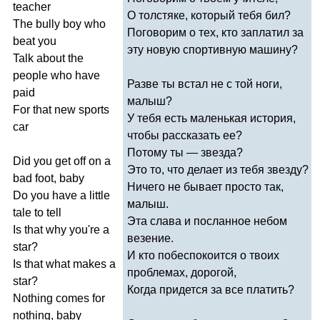
teacher
О толстяке, который тебя бил?
The
bully
boy
who
Поговорим о тех, кто заплатил за
beat
you
эту новую спортивную машину?
Talk
about
the
people
who
have
Разве ты встал не с той ноги,
paid
малыш?
For
that
new
sports
У тебя есть маленькая история,
car
чтобы рассказать ее?
Потому ты — звезда?
Did
you
get
off
on
a
Это то, что делает из тебя звезду?
bad
foot
,
baby
Ничего не бывает просто так,
Do
you
have
a
little
малыш.
tale
to
tell
Эта слава и посланное небом
Is
that
why
you're
a
везение.
star
?
И кто побеспокоится о твоих
Is
that
what
makes
a
проблемах, дорогой,
star
?
Когда придется за все платить?
Nothing
comes
for
nothing
,
baby