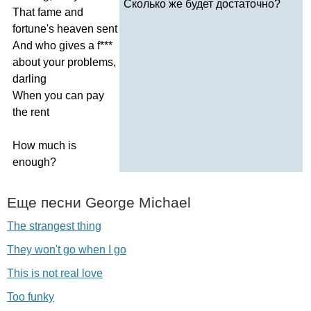
Сколько же будет достаточно?
That
fame
and
fortune's
heaven
sent
And
who
gives
a
f
***
about
your
problems
,
darling
When
you
can
pay
the
rent
How
much
is
enough
?
Еще песни
George
Michael
The strangest thing
They won't go when I go
This is not real love
Too funky