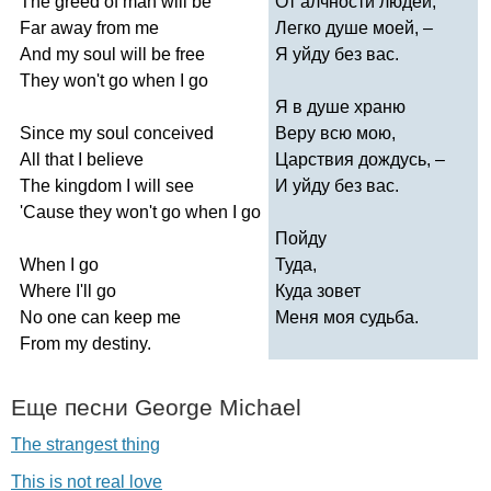
The
greed
of
man
will
be
От алчности людей,
Far
away
from
me
Легко душе моей, –
And
my
soul
will
be
free
Я уйду без вас.
They
won't
go
when
I
go
Я в душе храню
Since
my
soul
conceived
Веру всю мою,
All
that
I
believe
Царствия дождусь, –
The
kingdom
I
will
see
И уйду без вас.
'
Cause
they
won't
go
when
I
go
Пойду
When
I
go
Туда,
Where
I'll
go
Куда зовет
No
one
can
keep
me
Меня моя судьба.
From
my
destiny
.
Еще песни
George
Michael
The strangest thing
This is not real love