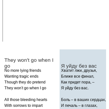
They
won't
go
when
I
go
Я уйду без вас
No
more
lying
friends
Хватит лжи, друзья,
Wanting
tragic
ends
Ближе все финал,
Though
they
do
pretend
Как придет пора, –
They
won't
go
when
I
go
Я уйду без вас.
All
those
bleeding
hearts
Боль – в ваших сердцах,
With
sorrows
to
impart
И печаль – в глазах,