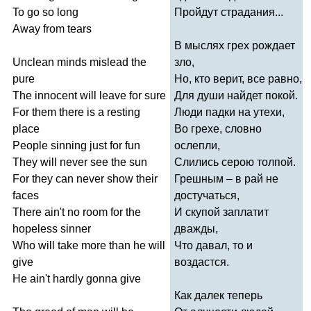
To
go
so
long
Пройдут страдания...
Away
from
tears
В мыслях грех рождает
Unclean
minds
mislead
the
зло,
pure
Но, кто верит, все равно,
The
innocent
will
leave
for
sure
Для души найдет покой.
For
them
there
is
a
resting
Люди падки на утехи,
place
Во грехе, словно
People
sinning
just
for
fun
ослепли,
They
will
never
see
the
sun
Слились серою толпой.
For
they
can
never
show
their
Грешным – в рай не
faces
достучаться,
There
ain't
no
room
for
the
И скупой заплатит
hopeless
sinner
дважды,
Who
will
take
more
than
he
will
Что давал, то и
give
воздастся.
He
ain't
hardly
gonna
give
Как далек теперь