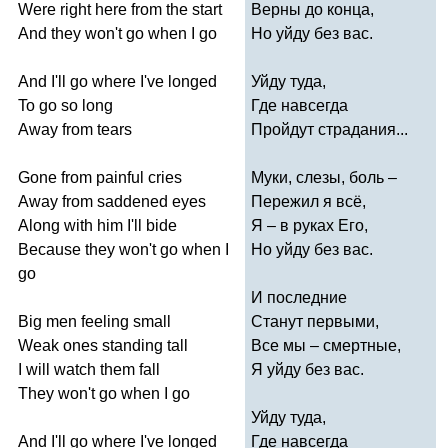
Were
right
here
from
the
start
Верны до конца,
And
they
won't
go
when
I
go
Но уйду без вас.
And
I'll
go
where
I've
longed
Уйду туда,
To
go
so
long
Где навсегда
Away
from
tears
Пройдут страдания...
Gone
from
painful
cries
Муки, слезы, боль –
Away
from
saddened
eyes
Пережил я всё,
Along
with
him
I'll
bide
Я – в руках Его,
Because
they
won't
go
when
I
Но уйду без вас.
go
И последние
Big
men
feeling
small
Станут первыми,
Weak
ones
standing
tall
Все мы – смертные,
I
will
watch
them
fall
Я уйду без вас.
They
won't
go
when
I
go
Уйду туда,
And
I'll
go
where
I've
longed
Где навсегда