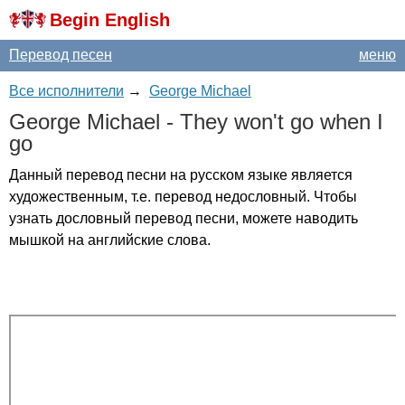
Begin English
Перевод песен
меню
Все исполнители
→
George Michael
George
Michael
-
They
won't
go
when
I
go
Данный перевод песни на русском языке является
художественным, т.е. перевод недословный. Чтобы
узнать дословный перевод песни, можете наводить
мышкой на английские слова.