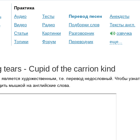
Практика
ь
Аудио
Тесты
Перевод песен
Анекдоты
ь
Видео
Радио
Подборки слов
Тексты англ.
Статьи
Картинки
Разговорник
озвучка
Топики
Форум
Переводчик
еще...
g
tears
-
Cupid
of
the
carrion
kind
 является художественным, т.е. перевод недословный. Чтобы узнат
ить мышкой на английские слова.