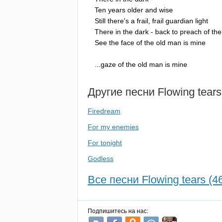
Ten
years
older
and
wise
Still
there's
a
frail
,
frail
guardian
light
There
in
the
dark
-
back
to
preach
of
the
See
the
face
of
the
old
man
is
mine
...
gaze
of
the
old
man
is
mine
Другие песни
Flowing
tears
Firedream
For my enemies
For tonight
Godless
Все песни Flowing tears (4
Подпишитесь на нас: