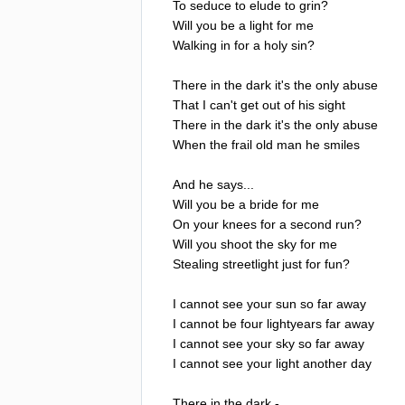
To
seduce
to
elude
to
grin
?
Will
you
be
a
light
for
me
Walking
in
for
a
holy
sin
?
There
in
the
dark
it's
the
only
abuse
That
I
can't
get
out
of
his
sight
There
in
the
dark
it's
the
only
abuse
When
the
frail
old
man
he
smiles
And
he
says
...
Will
you
be
a
bride
for
me
On
your
knees
for
a
second
run
?
Will
you
shoot
the
sky
for
me
Stealing
streetlight
just
for
fun
?
I
cannot
see
your
sun
so
far
away
I
cannot
be
four
lightyears
far
away
I
cannot
see
your
sky
so
far
away
I
cannot
see
your
light
another
day
There
in
the
dark
-