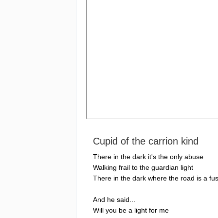
Cupid
of
the
carrion
kind
There
in
the
dark
it's
the
only
abuse
Walking
frail
to
the
guardian
light
There
in
the
dark
where
the
road
is
a
fu
And
he
said
...
Will
you
be
a
light
for
me