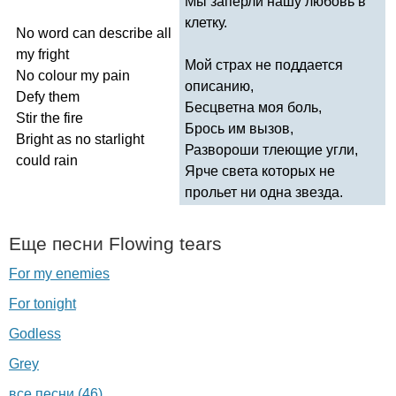
Мы заперли нашу любовь в
клетку.
No
word
can
describe
all
my
fright
Мой страх не поддается
No
colour
my
pain
описанию,
Defy
them
Бесцветна моя боль,
Stir
the
fire
Брось им вызов,
Bright
as
no
starlight
Развороши тлеющие угли,
could
rain
Ярче света которых не
прольет ни одна звезда.
Еще песни
Flowing
tears
For my enemies
For tonight
Godless
Grey
все песни (46)