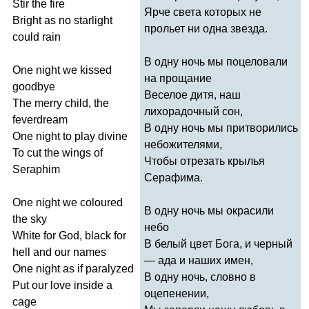
Stir
the
fire
Ярче света которых не
Bright
as
no
starlight
прольет ни одна звезда.
could
rain
В одну ночь мы поцеловали
One
night
we
kissed
на прощание
goodbye
Веселое дитя, наш
The
merry
child
,
the
лихорадочный сон,
feverdream
В одну ночь мы притворились
One
night
to
play
divine
небожителями,
To
cut
the
wings
of
Чтобы отрезать крылья
Seraphim
Серафима.
One
night
we
coloured
В одну ночь мы окрасили
the
sky
небо
White
for
God
,
black
for
В белый цвет Бога, и черный
hell
and
our
names
— ада и наших имен,
One
night
as
if
paralyzed
В одну ночь, словно в
Put
our
love
inside
a
оцепенении,
cage