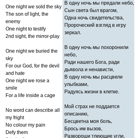
В одну ночь мы предали небо,
One
night
we
sold
the
sky
Сын света был врагом,
The
son
of
light
,
the
Одна ночь свидетельства,
enemy
Пророческий взгляд в игру
One
night
to
testify
зеркал.
2
nd
sight
,
the
mirror-play
В одну ночь мы похоронили
One
night
we
buried
the
небо,
sky
Ради нашего Бога, ради
For
our
God
,
for
the
devil
дьявола и ненависти,
and
hate
В одну ночь мы расцвели
One
night
we
rose
a
улыбками,
smile
Радуясь жизни в клетке.
For
a
life
inside
a
cage
Мой страх не поддается
No
word
can
describe
all
описанию,
my
fright
Бесцветна моя боль,
No
colour
my
pain
Брось им вызов,
Defy
them
Развороши тлеющие угли,