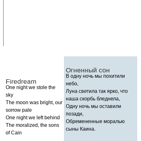
Огненный сон
В одну ночь мы похитили
Firedream
небо,
One
night
we
stole
the
Луна светила так ярко, что
sky
наша скорбь бледнела,
The
moon
was
bright
,
our
Одну ночь мы оставили
sorrow
pale
позади,
One
night
we
left
behind
Обремененные моралью
The
moralized
,
the
sons
сыны Каина.
of
Cain