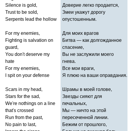
Silence
is
gold
,
Доверие легко продается,
Trust
to
be
sold
,
Змеи укажут дорогу
Serpents
lead
the
hollow
опустошенным.
For
my
enemies
,
Для моих врагов
Fighting
is
salvation
on
Битва — как долгожданное
guard
,
спасение,
You
don't
deserve
my
Вы не заслужили моего
hate
гнева.
For
my
enemies
,
Все мои враги,
I
spit
on
your
defense
Я плюю на ваши оправдания.
Scars
in
my
head
,
Шрамы в моей голове,
Stars
for
the
sad
,
Звезды сияют для
We're
nothings
on
a
line
печальных,
that's
crossed
Мы — ничто на этой
Run
from
the
past
,
пересеченной линии.
No
pain
to
last
,
Бежим от прошлого,