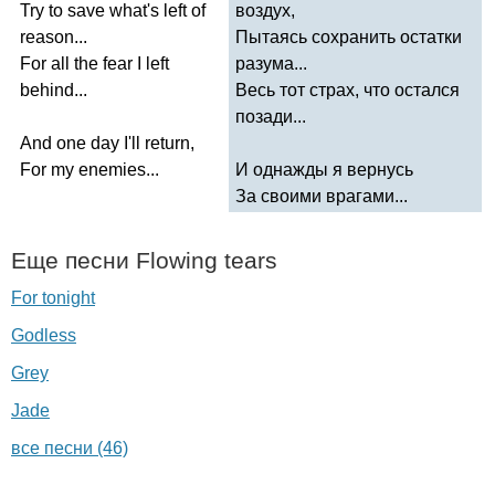
Try
to
save
what's
left
of
воздух,
reason
...
Пытаясь сохранить остатки
For
all
the
fear
I
left
разума...
behind
...
Весь тот страх, что остался
позади...
And
one
day
I'll
return
,
For
my
enemies
...
И однажды я вернусь
За своими врагами...
Еще песни
Flowing
tears
For tonight
Godless
Grey
Jade
все песни (46)