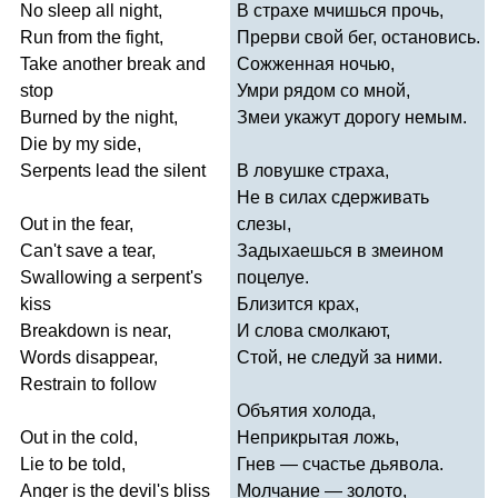
No
sleep
all
night
,
В страхе мчишься прочь,
Run
from
the
fight
,
Прерви свой бег, остановись.
Take
another
break
and
Сожженная ночью,
stop
Умри рядом со мной,
Burned
by
the
night
,
Змеи укажут дорогу немым.
Die
by
my
side
,
Serpents
lead
the
silent
В ловушке страха,
Не в силах сдерживать
Out
in
the
fear
,
слезы,
Can't
save
a
tear
,
Задыхаешься в змеином
Swallowing
a
serpent's
поцелуе.
kiss
Близится крах,
Breakdown
is
near
,
И слова смолкают,
Words
disappear
,
Стой, не следуй за ними.
Restrain
to
follow
Объятия холода,
Out
in
the
cold
,
Неприкрытая ложь,
Lie
to
be
told
,
Гнев — счастье дьявола.
Anger
is
the
devil's
bliss
Молчание — золото,