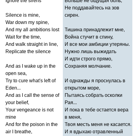
Ignore
the
sirens
Больше не ощущая боль,
Не поддавайтесь на зов
Silence
is
mine
,
сирен.
War
down
my
spine
,
And
my
all
ambitions
lost
Тишина принадлежит мне,
Wait
for
the
time
,
Война стучит в спину,
And
walk
straight
in
line
,
И все мои амбиции утеряны.
Replicate
the
silence
Нужно лишь выжидать
И идти строго прямо,
And
as
I
wake
up
in
the
Сохраняя молчание.
open
sea
,
Try
to
cure
what's
left
of
И однажды я проснулась в
Eden
...
открытом море,
And
as
I
call
the
sense
of
Пытаясь собрать осколки
your
belief
,
Рая...
Your
vengeance
is
not
И пока в тебе остается вера
mine
в меня,
And
for
the
poison
in
the
Твоя месть меня не касается.
air
I
breathe
,
И я вдыхаю отравленный