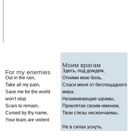
Моим врагам
Здесь, под дождем,
For
my
enemies
Out
in
the
rain
,
Отними мою боль,
Take
all
my
pain
,
Спаси меня от беспощадного
Save
me
for
the
world
мира.
won't
stop
Незаживающие шрамы,
Scars
to
remain
,
Проклятая своим именем,
Cursed
by
thy
name
,
Твои слезы нескончаемы.
Your
tears
are
violent
Не в силах уснуть,