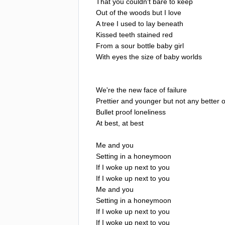
That
you
couldn't
bare
to
keep
Out
of
the
woods
but
I
love
A
tree
I
used
to
lay
beneath
Kissed
teeth
stained
red
From
a
sour
bottle
baby
girl
With
eyes
the
size
of
baby
worlds
We're
the
new
face
of
failure
Prettier
and
younger
but
not
any
better
o
Bullet
proof
loneliness
At
best
,
at
best
Me
and
you
Setting
in
a
honeymoon
If
I
woke
up
next
to
you
If
I
woke
up
next
to
you
Me
and
you
Setting
in
a
honeymoon
If
I
woke
up
next
to
you
If
I
woke
up
next
to
you