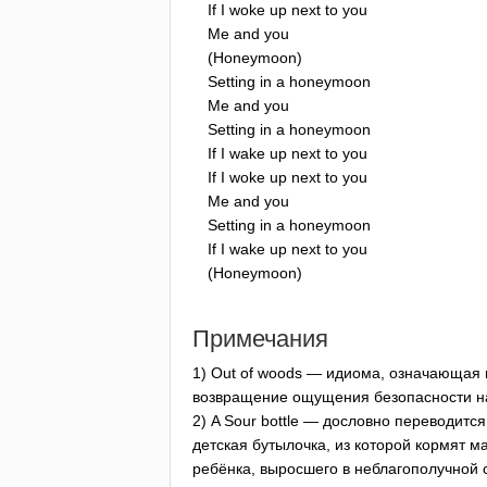
If
I
woke
up
next
to
you
Me
and
you
(
Honeymoon
)
Setting
in
a
honeymoon
Me
and
you
Setting
in
a
honeymoon
If
I
wake
up
next
to
you
If
I
woke
up
next
to
you
Me
and
you
Setting
in
a
honeymoon
If
I
wake
up
next
to
you
(
Honeymoon
)
Примечания
1)
Out
of
woods
— идиома, означающая вы
возвращение ощущения безопасности н
2)
A
Sour
bottle
— дословно переводится 
детская бутылочка, из которой кормят м
ребёнка, выросшего в неблагополучной с