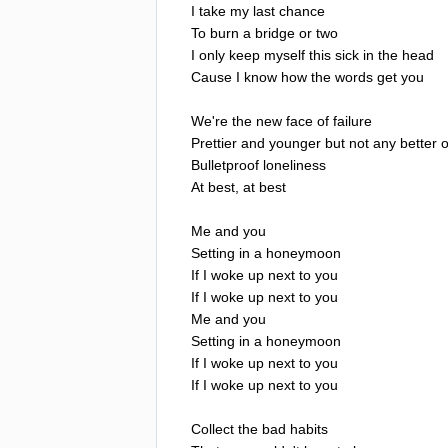
I
take
my
last
chance
To
burn
a
bridge
or
two
I
only
keep
myself
this
sick
in
the
head
Cause
I
know
how
the
words
get
you
We're
the
new
face
of
failure
Prettier
and
younger
but
not
any
better
o
Bulletproof
loneliness
At
best
,
at
best
Me
and
you
Setting
in
a
honeymoon
If
I
woke
up
next
to
you
If
I
woke
up
next
to
you
Me
and
you
Setting
in
a
honeymoon
If
I
woke
up
next
to
you
If
I
woke
up
next
to
you
Collect
the
bad
habits