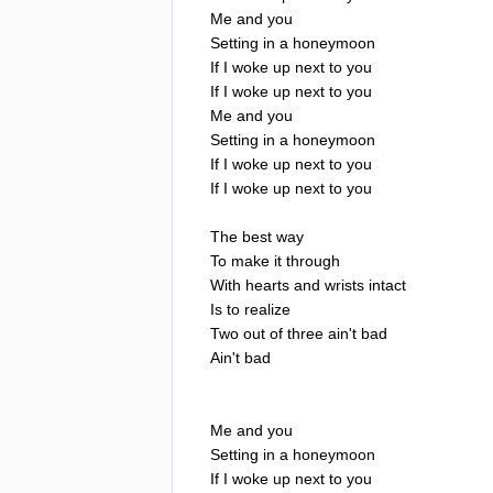
Me
and
you
Setting
in
a
honeymoon
If
I
woke
up
next
to
you
If
I
woke
up
next
to
you
Me
and
you
Setting
in
a
honeymoon
If
I
woke
up
next
to
you
If
I
woke
up
next
to
you
The
best
way
To
make
it
through
With
hearts
and
wrists
intact
Is
to
realize
Two
out
of
three
ain't
bad
Ain't
bad
Me
and
you
Setting
in
a
honeymoon
If
I
woke
up
next
to
you