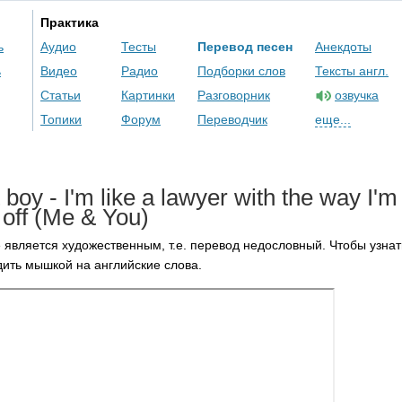
Практика
ь
Аудио
Тесты
Перевод песен
Анекдоты
ь
Видео
Радио
Подборки слов
Тексты англ.
Статьи
Картинки
Разговорник
озвучка
Топики
Форум
Переводчик
еще...
boy
-
I'm
like
a
lawyer
with
the
way
I'm
off
(
Me
&
You
)
 является художественным, т.е. перевод недословный. Чтобы узнат
ить мышкой на английские слова.