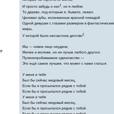
1
И просто забудь о них
, но я люблю
То дерево, под которым я, бывало, лежал,
Целовал зубы, испачканные красной помадой
Одной девушки с глазами размером в фантастически
миры,
2
У которой было несчастное детство
.
Мы — новое лицо неудачи,
ff
Милее и моложе, но не лучше любого другого.
Пуленепробиваемое одиночество —
Это ещё самое лучшее, что может с нами статься.
У меня и тебя
Был бы сейчас медовый месяц,
Если бы я просыпался рядом с тобой.
Если бы я просыпался рядом с тобой.
У меня и тебя
Был бы сейчас медовый месяц,
Если бы я просыпался рядом с тобой.
Если бы я просыпался рядом с тобой.