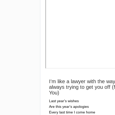
I'm
like
a
lawyer
with
the
wa
always
trying
to
get
you
off
(
You
)
Last
year's
wishes
Are
this
year's
apologies
Every
last
time
I
come
home