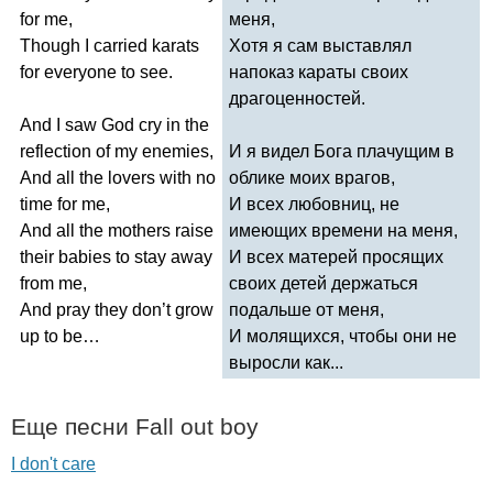
for
me
,
меня,
Though
I
carried
karats
Хотя я сам выставлял
for
everyone
to
see
.
напоказ караты своих
драгоценностей.
And
I
saw
God
cry
in
the
reflection
of
my
enemies
,
И я видел Бога плачущим в
And
all
the
lovers
with
no
облике моих врагов,
time
for
me
,
И всех любовниц, не
And
all
the
mothers
raise
имеющих времени на меня,
their
babies
to
stay
away
И всех матерей просящих
from
me
,
своих детей держаться
And
pray
they
don
’
t
grow
подальше от меня,
up
to
be
…
И молящихся, чтобы они не
выросли как...
Еще песни
Fall
out
boy
I don't care