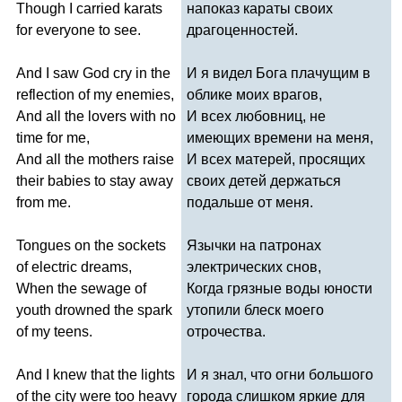
Though
I
carried
karats
напоказ караты своих
for
everyone
to
see
.
драгоценностей.
And
I
saw
God
cry
in
the
И я видел Бога плачущим в
reflection
of
my
enemies
,
облике моих врагов,
And
all
the
lovers
with
no
И всех любовниц, не
time
for
me
,
имеющих времени на меня,
And
all
the
mothers
raise
И всех матерей, просящих
their
babies
to
stay
away
своих детей держаться
from
me
.
подальше от меня.
Tongues
on
the
sockets
Язычки на патронах
of
electric
dreams
,
электрических снов,
When
the
sewage
of
Когда грязные воды юности
youth
drowned
the
spark
утопили блеск моего
of
my
teens
.
отрочества.
And
I
knew
that
the
lights
И я знал, что огни большого
of
the
city
were
too
heavy
города слишком яркие для