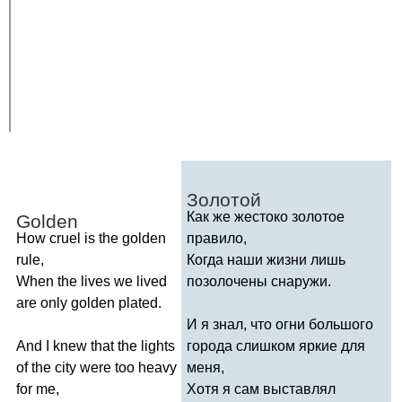
Золотой
Как же жестоко золотое
Golden
How
cruel
is
the
golden
правило,
rule
,
Когда наши жизни лишь
When
the
lives
we
lived
позолочены снаружи.
are
only
golden
plated
.
И я знал, что огни большого
And
I
knew
that
the
lights
города слишком яркие для
of
the
city
were
too
heavy
меня,
for
me
,
Хотя я сам выставлял