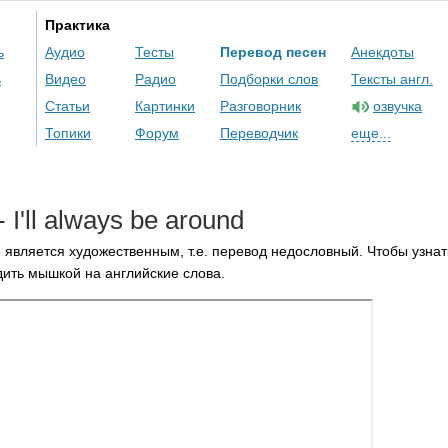
Практика
ь
Аудио
Тесты
Перевод песен
Анекдоты
ь
Видео
Радио
Подборки слов
Тексты англ.
Статьи
Картинки
Разговорник
озвучка
Топики
Форум
Переводчик
еще...
-
I'll
always
be
around
 является художественным, т.е. перевод недословный. Чтобы узнат
ить мышкой на английские слова.