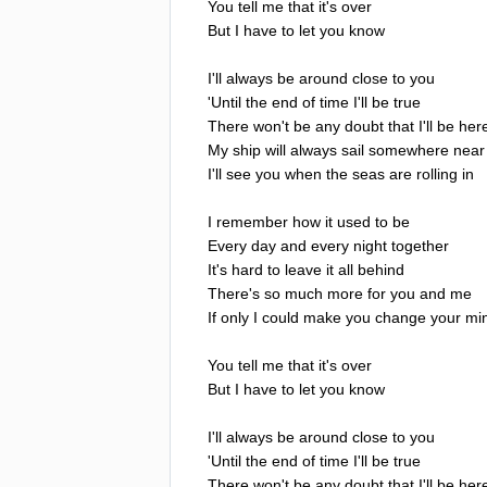
You
tell
me
that
it's
over
But
I
have
to
let
you
know
I'll
always
be
around
close
to
you
'
Until
the
end
of
time
I'll
be
true
There
won't
be
any
doubt
that
I'll
be
her
My
ship
will
always
sail
somewhere
near
I'll
see
you
when
the
seas
are
rolling
in
I
remember
how
it
used
to
be
Every
day
and
every
night
together
It's
hard
to
leave
it
all
behind
There's
so
much
more
for
you
and
me
If
only
I
could
make
you
change
your
mi
You
tell
me
that
it's
over
But
I
have
to
let
you
know
I'll
always
be
around
close
to
you
'
Until
the
end
of
time
I'll
be
true
There
won't
be
any
doubt
that
I'll
be
her