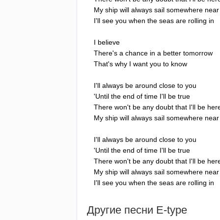
My
ship
will
always
sail
somewhere
near
I'll
see
you
when
the
seas
are
rolling
in
I
believe
There's
a
chance
in
a
better
tomorrow
That's
why
I
want
you
to
know
I'll
always
be
around
close
to
you
'
Until
the
end
of
time
I'll
be
true
There
won't
be
any
doubt
that
I'll
be
her
My
ship
will
always
sail
somewhere
near
I'll
always
be
around
close
to
you
'
Until
the
end
of
time
I'll
be
true
There
won't
be
any
doubt
that
I'll
be
her
My
ship
will
always
sail
somewhere
near
I'll
see
you
when
the
seas
are
rolling
in
Другие песни
E-type