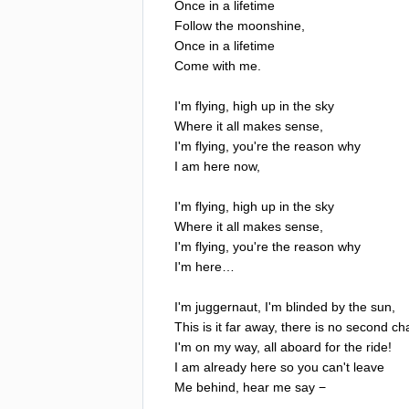
Once
in
a
lifetime
Follow
the
moonshine
,
Once
in
a
lifetime
Come
with
me
.
I'm
flying
,
high
up
in
the
sky
Where
it
all
makes
sense
,
I'm
flying
,
you're
the
reason
why
I
am
here
now
,
I'm
flying
,
high
up
in
the
sky
Where
it
all
makes
sense
,
I'm
flying
,
you're
the
reason
why
I'm
here
…
I'm
juggernaut
,
I'm
blinded
by
the
sun
,
This
is
it
far
away
,
there
is
no
second
ch
I'm
on
my
way
,
all
aboard
for
the
ride
!
I
am
already
here
so
you
can't
leave
Me
behind
,
hear
me
say
−