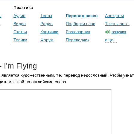
Практика
ь
Аудио
Тесты
Перевод песен
Анекдоты
ь
Видео
Радио
Подборки слов
Тексты англ.
Статьи
Картинки
Разговорник
озвучка
Топики
Форум
Переводчик
еще...
-
I'm
Flying
 является художественным, т.е. перевод недословный. Чтобы узнат
ить мышкой на английские слова.