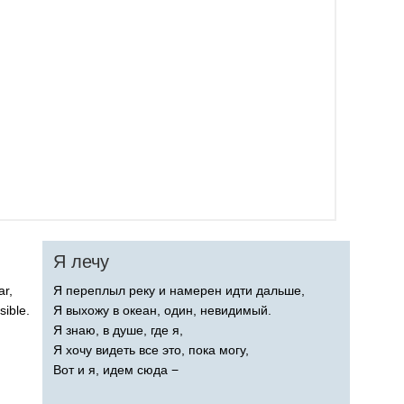
Я лечу
ar
,
Я переплыл реку и намерен идти дальше,
isible
.
Я выхожу в океан, один, невидимый.
Я знаю, в душе, где я,
Я хочу видеть все это, пока могу,
Вот и я, идем сюда −