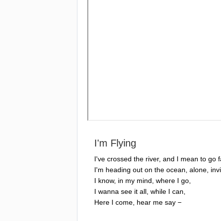
I'm
Flying
I've
crossed
the
river
,
and
I
mean
to
go
f
I'm
heading
out
on
the
ocean
,
alone
,
inv
I
know
,
in
my
mind
,
where
I
go
,
I
wanna
see
it
all
,
while
I
can
,
Here
I
come
,
hear
me
say
−