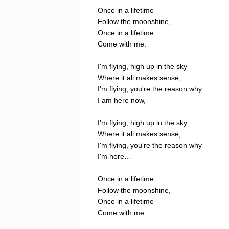
Once
in
a
lifetime
Follow
the
moonshine
,
Once
in
a
lifetime
Come
with
me
.
I'm
flying
,
high
up
in
the
sky
Where
it
all
makes
sense
,
I'm
flying
,
you're
the
reason
why
I
am
here
now
,
I'm
flying
,
high
up
in
the
sky
Where
it
all
makes
sense
,
I'm
flying
,
you're
the
reason
why
I'm
here
…
Once
in
a
lifetime
Follow
the
moonshine
,
Once
in
a
lifetime
Come
with
me
.