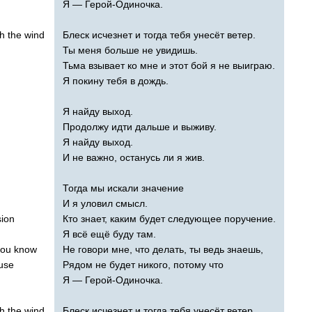
Я — Герой-Одиночка.
th
the
wind
Блеск исчезнет и тогда тебя унесёт ветер.
Ты меня больше не увидишь.
Тьма взывает ко мне и этот бой я не выиграю.
Я покину тебя в дождь.
Я найду выход.
Продолжу идти дальше и выживу.
Я найду выход.
И не важно, останусь ли я жив.
Тогда мы искали значение
И я уловил смысл.
sion
Кто знает, каким будет следующее поручение.
Я всё ещё буду там.
you
know
Не говори мне, что делать, ты ведь знаешь,
use
Рядом не будет никого, потому что
Я — Герой-Одиночка.
th
the
wind
Блеск исчезнет и тогда тебя унесёт ветер.