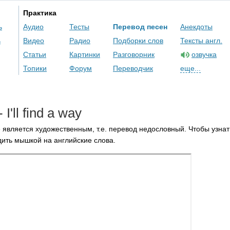
Практика
ь
Аудио
Тесты
Перевод песен
Анекдоты
ь
Видео
Радио
Подборки слов
Тексты англ.
Статьи
Картинки
Разговорник
озвучка
Топики
Форум
Переводчик
еще...
-
I'll
find
a
way
 является художественным, т.е. перевод недословный. Чтобы узнат
ить мышкой на английские слова.