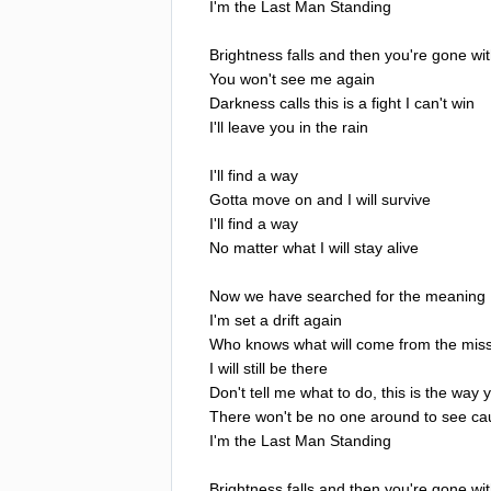
I'm
the
Last
Man
Standing
Brightness
falls
and
then
you're
gone
wi
You
won't
see
me
again
Darkness
calls
this
is
a
fight
I
can't
win
I'll
leave
you
in
the
rain
I'll
find
a
way
Gotta
move
on
and
I
will
survive
I'll
find
a
way
No
matter
what
I
will
stay
alive
Now
we
have
searched
for
the
meaning
I'm
set
a
drift
again
Who
knows
what
will
come
from
the
mis
I
will
still
be
there
Don't
tell
me
what
to
do
,
this
is
the
way
There
won't
be
no
one
around
to
see
ca
I'm
the
Last
Man
Standing
Brightness
falls
and
then
you're
gone
wi