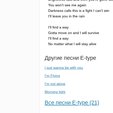
You
won't
see
me
again
Darkness
calls
this
is
a
fight
I
can't
win
I'll
leave
you
in
the
rain
I'll
find
a
way
Gotta
move
on
and
I
will
survive
I'll
find
a
way
No
matter
what
I
will
stay
alive
Другие песни
E-type
I just wanna be with you
I'm Flying
I'm not alone
Morning light
Все песни E-type (21)