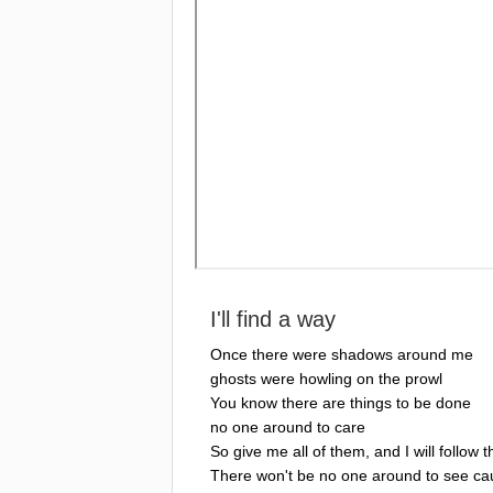
I'll
find
a
way
Once
there
were
shadows
around
me
ghosts
were
howling
on
the
prowl
You
know
there
are
things
to
be
done
no
one
around
to
care
So
give
me
all
of
them
,
and
I
will
follow
t
There
won't
be
no
one
around
to
see
ca