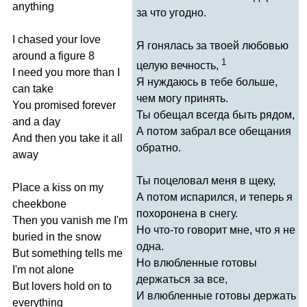
anything
за что угодно.
I
chased
your
love
Я гонялась за твоей любовью
around
a
figure
8
1
целую вечность,
I
need
you
more
than
I
Я нуждаюсь в тебе больше,
can
take
чем могу принять.
You
promised
forever
Ты обещал всегда быть рядом,
and
a
day
А потом забрал все обещания
And
then
you
take
it
all
обратно.
away
Ты поцеловал меня в щеку,
Place
a
kiss
on
my
А потом испарился, и теперь я
cheekbone
похоронена в снегу.
Then
you
vanish
me
I'm
Но что-то говорит мне, что я не
buried
in
the
snow
одна.
But
something
tells
me
Но влюбленные готовы
I'm
not
alone
держаться за все,
But
lovers
hold
on
to
И влюбленные готовы держать
everything