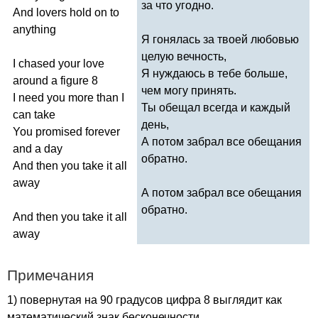
за что угодно.
And
lovers
hold
on
to
anything
Я гонялась за твоей любовью
целую вечность,
I
chased
your
love
Я нуждаюсь в тебе больше,
around
a
figure
8
чем могу принять.
I
need
you
more
than
I
Ты обещал всегда и каждый
can
take
день,
You
promised
forever
А потом забрал все обещания
and
a
day
обратно.
And
then
you
take
it
all
away
А потом забрал все обещания
обратно.
And
then
you
take
it
all
away
Примечания
1) повернутая на 90 градусов цифра 8 выглядит как
математический знак бесконечности