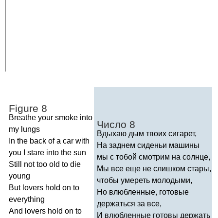
Figure
8
Breathe
your
smoke
into
Число 8
my
lungs
Вдыхаю дым твоих сигарет,
In
the
back
of
a
car
with
На заднем сиденьи машины
you
I
stare
into
the
sun
мы с тобой смотрим на солнце,
Still
not
too
old
to
die
Мы все еще не слишком стары,
young
чтобы умереть молодыми,
But
lovers
hold
on
to
Но влюбленные, готовые
everything
держаться за все,
And
lovers
hold
on
to
И влюбленные готовы держать