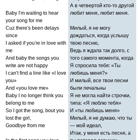
А в четвертой кто-то другой
Baby
I'm
waiting
to
hear
любит меня, любит меня.
your
song
for
me
Cuz
there's
been
delays
Милый, я не могу
since
дождаться, когда услышу
I
asked
if
you're
in
love
with
твою песню,
me
Ведь я ждала так долго, с
And
baby
the
songs
you
того самого момента, когда
write
are
not
happy
Я спросила тебя: «Ты
I
can't
find
a
line
like
«
I
love
любишь меня?»
you
»
И милый, все твои песни
And
«
you
love
me
»
были печальны
Baby
I
no
longer
think
you
Я не могла найти строчки,
belong
to
me
типа: «Я люблю тебя»
So
I
got
the
song
,
bout
you
И «ты любишь меня»
lost
the
girl
,
Милый, я не думаю, что ты
Goodbye
from
me
— мой идеал,
Итак, у меня есть песня, а