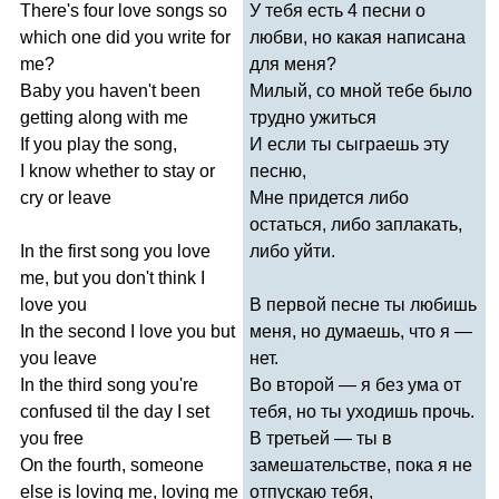
There's
four
love
songs
so
У тебя есть 4 песни о
which
one
did
you
write
for
любви, но какая написана
me
?
для меня?
Baby
you
haven't
been
Милый, со мной тебе было
getting
along
with
me
трудно ужиться
If
you
play
the
song
,
И если ты сыграешь эту
I
know
whether
to
stay
or
песню,
cry
or
leave
Мне придется либо
остаться, либо заплакать,
In
the
first
song
you
love
либо уйти.
me
,
but
you
don't
think
I
love
you
В первой песне ты любишь
In
the
second
I
love
you
but
меня, но думаешь, что я —
you
leave
нет.
In
the
third
song
you're
Во второй — я без ума от
confused
til
the
day
I
set
тебя, но ты уходишь прочь.
you
free
В третьей — ты в
On
the
fourth
,
someone
замешательстве, пока я не
else
is
loving
me
,
loving
me
отпускаю тебя,