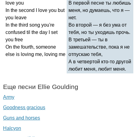
love
you
В первой песне ты любишь
In
the
second
I
love
you
but
меня, но думаешь, что я —
you
leave
нет.
In
the
third
song
you're
Во второй — я без ума от
confused
til
the
day
I
set
тебя, но ты уходишь прочь.
you
free
В третьей — ты в
On
the
fourth
,
someone
замешательстве, пока я не
else
is
loving
me
,
loving
me
отпускаю тебя,
А в четвертой кто-то другой
любит меня, любит меня.
Еще песни
Ellie
Goulding
Army
Goodness gracious
Guns and horses
Halcyon