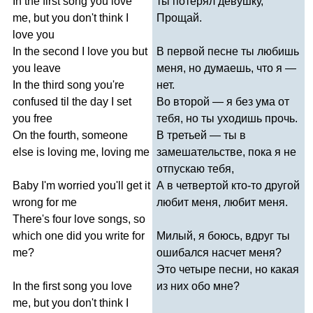
In
the
first
song
you
love
ты потерял девушку,
me
,
but
you
don't
think
I
Прощай.
love
you
In
the
second
I
love
you
but
В первой песне ты любишь
you
leave
меня, но думаешь, что я —
In
the
third
song
you're
нет.
confused
til
the
day
I
set
Во второй — я без ума от
you
free
тебя, но ты уходишь прочь.
On
the
fourth
,
someone
В третьей — ты в
else
is
loving
me
,
loving
me
замешательстве, пока я не
отпускаю тебя,
Baby
I'm
worried
you'll
get
it
А в четвертой кто-то другой
wrong
for
me
любит меня, любит меня.
There's
four
love
songs
,
so
which
one
did
you
write
for
Милый, я боюсь, вдруг ты
me
?
ошибался насчет меня?
Это четыре песни, но какая
In
the
first
song
you
love
из них обо мне?
me
,
but
you
don't
think
I