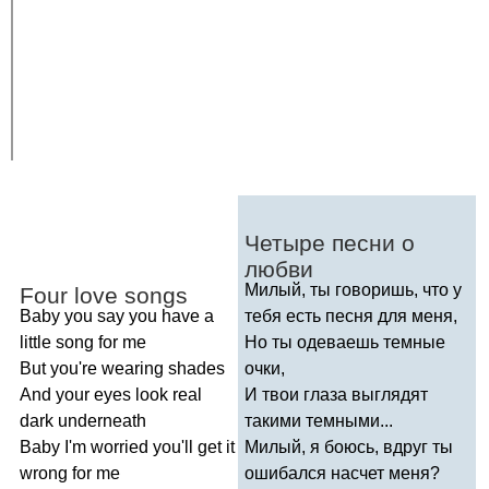
Четыре песни о
любви
Милый, ты говоришь, что у
Four
love
songs
Baby
you
say
you
have
a
тебя есть песня для меня,
little
song
for
me
Но ты одеваешь темные
But
you're
wearing
shades
очки,
And
your
eyes
look
real
И твои глаза выглядят
dark
underneath
такими темными...
Baby
I'm
worried
you'll
get
it
Милый, я боюсь, вдруг ты
wrong
for
me
ошибался насчет меня?