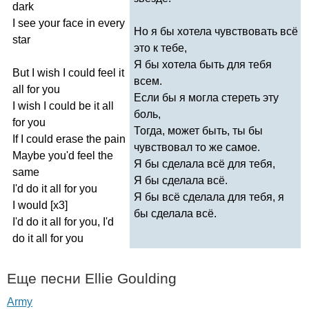
dark
I
see
your
face
in
every
Но я бы хотела чувствовать всё
star
это к тебе,
Я бы хотела быть для тебя
But
I
wish
I
could
feel
it
всем.
all
for
you
Если бы я могла стереть эту
I
wish
I
could
be
it
all
боль,
for
you
Тогда, может быть, ты бы
If
I
could
erase
the
pain
чувствовал то же самое.
Maybe
you'd
feel
the
Я бы сделала всё для тебя,
same
Я бы сделала всё.
I'd
do
it
all
for
you
Я бы всё сделала для тебя, я
I
would
[
x
3]
бы сделала всё.
I'd
do
it
all
for
you
,
I'd
do
it
all
for
you
Еще песни
Ellie
Goulding
Army