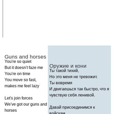
Guns
and
horses
You're
so
quiet
Оружие и кони
But
it
doesn't
faze
me
Ты такой тихий,
You're
on
time
Но это меня не тревожит.
You
move
so
fast
,
Ты вовремя
makes
me
feel
lazy
И двигаешься так быстро, что я
чувствую себя ленивой.
Let's
join
forces
We've
got
our
guns
and
Давай присоединимся к
horses
войскам,