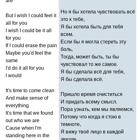
are
Но я бы хотела чувствовать всё
But
I
wish
I
could
feel
it
это к тебе,
all
for
you
Я бы хотела быть для тебя
I
wish
I
could
be
it
all
всем.
for
you
Если бы я могла стереть эту
If
I
could
erase
the
pain
боль,
Maybe
you'd
feel
the
Тогда, может быть, ты бы
same
чувствовал то же самое.
I'd
do
it
all
for
you
Я бы сделала всё для тебя,
I
would
Я бы сделала всё.
It's
time
to
come
clean
Пришло время очиститься
And
make
sense
of
И придать всему смысл.
everything
Пора узнать, кем мы являемся,
It's
time
that
we
found
Потому что когда я стою в
out
who
we
are
темноте,
Cause
when
I'm
Я вижу твоё лицо в каждой
standing
here
in
the
звезде.