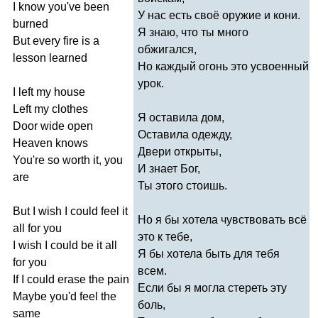
I
know
you've
been
У нас есть своё оружие и кони.
burned
Я знаю, что ты много
But
every
fire
is
a
обжигался,
lesson
learned
Но каждый огонь это усвоенный
урок.
I
left
my
house
Left
my
clothes
Я оставила дом,
Door
wide
open
Оставила одежду,
Heaven
knows
Двери открыты,
You're
so
worth
it
,
you
И знает Бог,
are
Ты этого стоишь.
But
I
wish
I
could
feel
it
Но я бы хотела чувствовать всё
all
for
you
это к тебе,
I
wish
I
could
be
it
all
Я бы хотела быть для тебя
for
you
всем.
If
I
could
erase
the
pain
Если бы я могла стереть эту
Maybe
you'd
feel
the
боль,
same