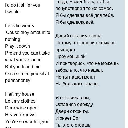
Тогда, может быть, ты бы
I'd
do
it
all
for
you
почувствовал то же самое.
I
would
Я бы сделала всё для тебя,
Я бы сделала всё.
Let's
tie
words
'
Cause
they
amount
to
Давай оставим слова,
nothing
Потому что они ни к чему не
Play
it
down
приводят.
Pretend
you
can't
take
Преуменьшай
what
you've
found
И притворись, что не можешь
But
you
found
me
забрать то, что нашел.
On
a
screen
you
sit
at
Но ты нашел меня
permanently
На большом экране.
I
left
my
house
Я оставила дом,
Left
my
clothes
Оставила одежду,
Door
wide
open
Двери открыты,
Heaven
knows
И знает Бог,
You're
so
worth
it
,
you
Ты этого стоишь.