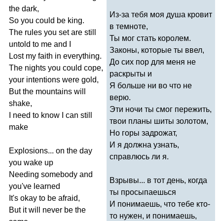
the
dark
,
Из-за тебя моя душа кровит
So
you
could
be
king
.
в темноте,
The
rules
you
set
are
still
Ты мог стать королем.
untold
to
me
and
I
Законы, которые ты ввел,
Lost
my
faith
in
everything
.
До сих пор для меня не
The
nights
you
could
cope
,
раскрыты и
your
intentions
were
gold
,
Я больше ни во что не
But
the
mountains
will
верю.
shake
,
Эти ночи ты смог пережить,
I
need
to
know
I
can
still
твои планы шиты золотом,
make
Но горы задрожат,
И я должна узнать,
Explosions
...
on
the
day
справлюсь ли я.
you
wake
up
Needing
somebody
and
Взрывы... в тот день, когда
you've
learned
ты просыпаешься
It's
okay
to
be
afraid
,
И понимаешь, что тебе кто-
But
it
will
never
be
the
то нужен, и понимаешь,