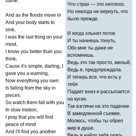
same
.
Что страх — это неплохо.
Но никогда не вернуть, что
And
as
the
floods
move
in
было прежде.
And
your
body
starts
to
sink
,
И когда хлынет поток
I
was
the
last
thing
on
your
И ты начнешь тонуть,
mind
,
Обо мне ты даже не
I
know
you
better
than
you
вспомнишь.
think
,
Ведь это так просто, милый,
Cause
it's
simple
,
darling
,
I
Ведь я, предупреждала.
gave
you
a
warning
,
И теперь все, что есть у
Now
everything
you
own
тебя
Is
falling
from
the
sky
in
Падает вниз и рассыпается
pieces
.
на куски.
So
watch
them
fall
with
you
Так взгляни на это падение
In
slow
motion
,
В замедленной съемке.
I
pray
that
you
will
find
Молюсь, чтобы ты обрел
peace
of
mind
мир в душе,
And
I'll
find
you
another
Ведь я найду тебя опять,