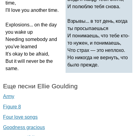
time
,
И полюблю тебя снова.
I'll
love
you
another
time
.
Взрывы... в тот день, когда
Explosions
...
on
the
day
ты просыпаешься
you
wake
up
И понимаешь, что тебе кто-
Needing
somebody
and
то нужен, и понимаешь,
you've
learned
Что страх — это неплохо.
It's
okay
to
be
afraid
,
Но никогда не вернуть, что
But
it
will
never
be
the
было прежде.
same
.
Еще песни
Ellie
Goulding
Army
Figure 8
Four love songs
Goodness gracious