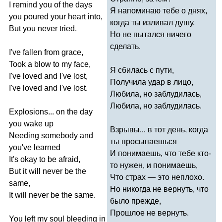
I
remind
you
of
the
days
Я напоминаю тебе о днях,
you
poured
your
heart
into
,
когда ты изливал душу,
But
you
never
tried
.
Но не пытался ничего
сделать.
I've
fallen
from
grace
,
Took
a
blow
to
my
face
,
Я сбилась с пути,
I've
loved
and
I've
lost
,
Получила удар в лицо,
I've
loved
and
I've
lost
.
Любила, но заблудилась,
Любила, но заблудилась.
Explosions
...
on
the
day
you
wake
up
Взрывы... в тот день, когда
Needing
somebody
and
ты просыпаешься
you've
learned
И понимаешь, что тебе кто-
It's
okay
to
be
afraid
,
то нужен, и понимаешь,
But
it
will
never
be
the
Что страх — это неплохо.
same
,
Но никогда не вернуть, что
It
will
never
be
the
same
.
было прежде,
Прошлое не вернуть.
You
left
my
soul
bleeding
in