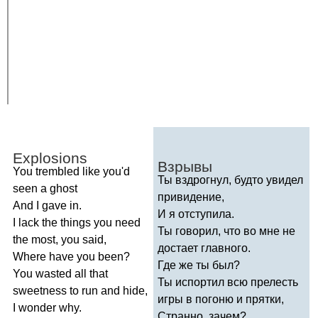
Explosions
Взрывы
You
trembled
like
you'd
Ты вздрогнул, будто увидел
seen
a
ghost
привидение,
And
I
gave
in
.
И я отступила.
I
lack
the
things
you
need
Ты говорил, что во мне не
the
most
,
you
said
,
достает главного.
Where
have
you
been
?
Где же ты был?
You
wasted
all
that
Ты испортил всю прелесть
sweetness
to
run
and
hide
,
игры в погоню и прятки,
I
wonder
why
.
Странно, зачем?