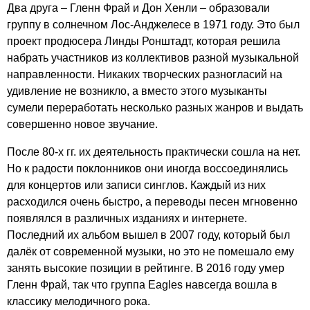
Два друга – Гленн Фрай и Дон Хенли – образовали
группу в солнечном Лос-Анджелесе в 1971 году. Это был
проект продюсера Линды Ронштадт, которая решила
набрать участников из коллективов разной музыкальной
направленности. Никаких творческих разногласий на
удивление не возникло, а вместо этого музыканты
сумели переработать несколько разных жанров и выдать
совершенно новое звучание.
После 80-х гг. их деятельность практически сошла на нет.
Но к радости поклонников они иногда воссоединялись
для концертов или записи синглов. Каждый из них
расходился очень быстро, а переводы песен мгновенно
появлялся в различных изданиях и интернете.
Последний их альбом вышел в 2007 году, который был
далёк от современной музыки, но это не помешало ему
занять высокие позиции в рейтинге. В 2016 году умер
Гленн Фрай, так что группа
Eagles
навсегда вошла в
классику мелодичного рока.