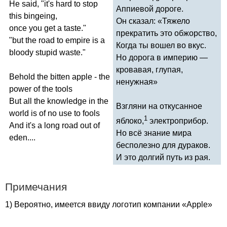
He
said
, "
it's
hard
to
stop
Аппиевой дороге.
this
bingeing
,
Он сказал: «Тяжело
once
you
get
a
taste
."
прекратить это обжорство,
"
but
the
road
to
empire
is
a
Когда ты вошел во вкус.
bloody
stupid
waste
."
Но дорога в империю —
кровавая, глупая,
Behold
the
bitten
apple
-
the
ненужная»
power
of
the
tools
But
all
the
knowledge
in
the
Взгляни на откусанное
world
is
of
no
use
to
fools
1
яблоко,
электроприбор.
And
it's
a
long
road
out
of
Но всё знание мира
eden
....
бесполезно для дураков.
И это долгий путь из рая.
Примечания
1) Вероятно, имеется ввиду логотип компании «
Apple
»