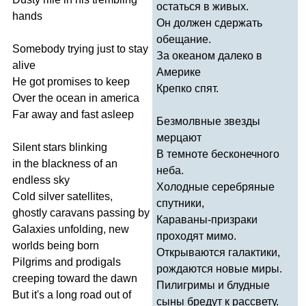
остаться в живых.
hands
Он должен сдержать
обещание.
Somebody
trying
just
to
stay
За океаном далеко в
alive
Америке
He
got
promises
to
keep
Крепко спят.
Over
the
ocean
in
america
Far
away
and
fast
asleep
Безмолвные звезды
мерцают
Silent
stars
blinking
В темноте бесконечного
in
the
blackness
of
an
неба.
endless
sky
Холодные серебряные
Cold
silver
satellites
,
спутники,
ghostly
caravans
passing
by
Караваны-призраки
Galaxies
unfolding
,
new
проходят мимо.
worlds
being
born
Открываются галактики,
Pilgrims
and
prodigals
рождаются новые миры.
creeping
toward
the
dawn
Пилигримы и блудные
But
it's
a
long
road
out
of
сыны бредут к рассвету.