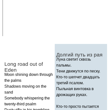
Долгий путь из рая
Луна светит сквозь
Long
road
out
of
пальмы.
Eden
Тени движутся по песку.
Moon
shining
down
through
Кто-то шепчет двадцать
the
palms
третий псалом.
Shadows
moving
on
the
Пыльная винтовка в
sand
дрожащих руках.
Somebody
whispering
the
twenty-third
psalm
Кто-то просто пытается
Dusty
rifle
in
his
trembling