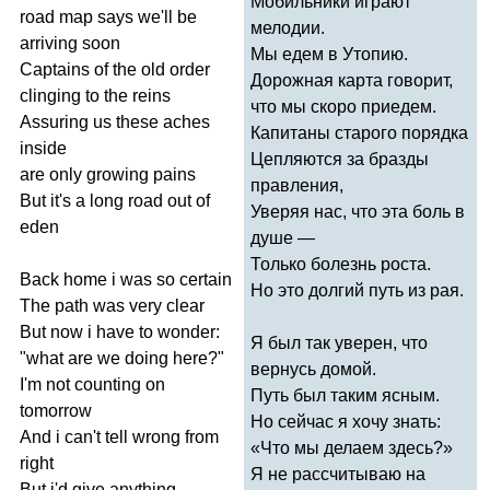
Мобильники играют
road
map
says
we'll
be
мелодии.
arriving
soon
Мы едем в Утопию.
Captains
of
the
old
order
Дорожная карта говорит,
clinging
to
the
reins
что мы скоро приедем.
Assuring
us
these
aches
Капитаны старого порядка
inside
Цепляются за бразды
are
only
growing
pains
правления,
But
it's
a
long
road
out
of
Уверяя нас, что эта боль в
eden
душе —
Только болезнь роста.
Back
home
i
was
so
certain
Но это долгий путь из рая.
The
path
was
very
clear
But
now
i
have
to
wonder
:
Я был так уверен, что
"
what
are
we
doing
here
?"
вернусь домой.
I'm
not
counting
on
Путь был таким ясным.
tomorrow
Но сейчас я хочу знать:
And
i
can't
tell
wrong
from
«Что мы делаем здесь?»
right
Я не рассчитываю на
But
i'd
give
anything