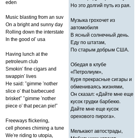
eden
Но это долгий путь из рая.
Music
blasting
from
an
suv
Музыка грохочет из
On
a
bright
and
sunny
day
автомобиля
Rolling
down
the
interstate
В ясный солнечный день.
In
the
good
ol'
usa
Еду по штатам,
По старым добрым США.
Having
lunch
at
the
petroleum
club
Обедая в клубе
Smokin'
fine
cigars
and
«Петролиум»,
swappin'
lives
Куря прекрасные сигары и
He
said
: "
gimme
'
nother
обмениваясь жизнями,
slice
o'
that
barbecued
Он сказал: «Дайте мне еще
brisket
" "
gimme
'
nother
кусок грудки барбекю.
piece
o'
that
pecan
pie
!"
Дайте мне еще кусок
орехового пирога».
Freeways
flickering
,
cell
phones
chiming
a
tune
Мелькают автострады,
We're
riding
to
utopia
,