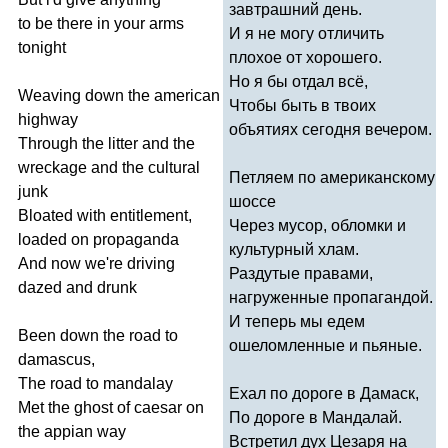
завтрашний день.
to
be
there
in
your
arms
И я не могу отличить
tonight
плохое от хорошего.
Но я бы отдал всё,
Weaving
down
the
american
Чтобы быть в твоих
highway
объятиях сегодня вечером.
Through
the
litter
and
the
wreckage
and
the
cultural
Петляем по американскому
junk
шоссе
Bloated
with
entitlement
,
Через мусор, обломки и
loaded
on
propaganda
культурный хлам.
And
now
we're
driving
Раздутые правами,
dazed
and
drunk
нагруженные пропагандой.
И теперь мы едем
Been
down
the
road
to
ошеломленные и пьяные.
damascus
,
The
road
to
mandalay
Ехал по дороге в Дамаск,
Met
the
ghost
of
caesar
on
По дороге в Мандалай.
the
appian
way
Встретил дух Цезаря на