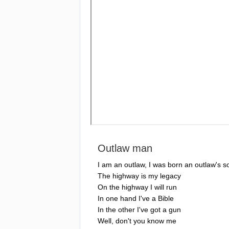
Outlaw
man
I
am
an
outlaw
,
I
was
born
an
outlaw's
s
The
highway
is
my
legacy
On
the
highway
I
will
run
In
one
hand
I've
a
Bible
In
the
other
I've
got
a
gun
Well
,
don't
you
know
me