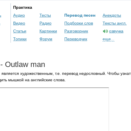
Практика
ь
Аудио
Тесты
Перевод песен
Анекдоты
ь
Видео
Радио
Подборки слов
Тексты англ.
Статьи
Картинки
Разговорник
озвучка
Топики
Форум
Переводчик
еще...
-
Outlaw
man
 является художественным, т.е. перевод недословный. Чтобы узнат
ить мышкой на английские слова.