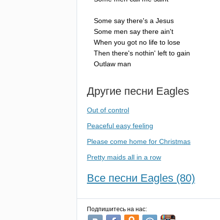
Some
say
there's
a
Jesus
Some
men
say
there
ain't
When
you
got
no
life
to
lose
Then
there's
nothin'
left
to
gain
Outlaw
man
Другие песни
Eagles
Out of control
Peaceful easy feeling
Please come home for Christmas
Pretty maids all in a row
Все песни Eagles (80)
Подпишитесь на нас: