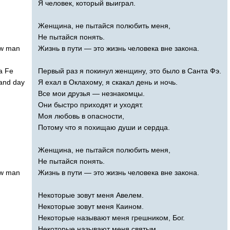
Я человек, который выиграл.
Женщина, не пытайся полюбить меня,
Не пытайся понять.
aw
man
Жизнь в пути — это жизнь человека вне закона.
a
Fe
Первый раз я покинул женщину, это было в Санта Фэ.
and
day
Я ехал в Оклахому, я скакал день и ночь.
Все мои друзья — незнакомцы.
Они быстро приходят и уходят.
Моя любовь в опасности,
Потому что я похищаю души и сердца.
Женщина, не пытайся полюбить меня,
Не пытайся понять.
aw
man
Жизнь в пути — это жизнь человека вне закона.
Некоторые зовут меня Авелем.
Некоторые зовут меня Каином.
Некоторые называют меня грешником, Бог.
Некоторые называют меня святым.