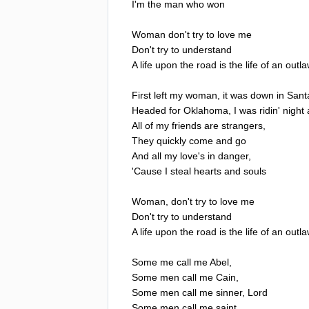
I'm
the
man
who
won
Woman
don't
try
to
love
me
Don't
try
to
understand
A
life
upon
the
road
is
the
life
of
an
outl
First
left
my
woman
,
it
was
down
in
Sant
Headed
for
Oklahoma
,
I
was
ridin'
night
All
of
my
friends
are
strangers
,
They
quickly
come
and
go
And
all
my
love's
in
danger
,
'
Cause
I
steal
hearts
and
souls
Woman
,
don't
try
to
love
me
Don't
try
to
understand
A
life
upon
the
road
is
the
life
of
an
outl
Some
me
call
me
Abel
,
Some
men
call
me
Cain
,
Some
men
call
me
sinner
,
Lord
Some
men
call
me
saint