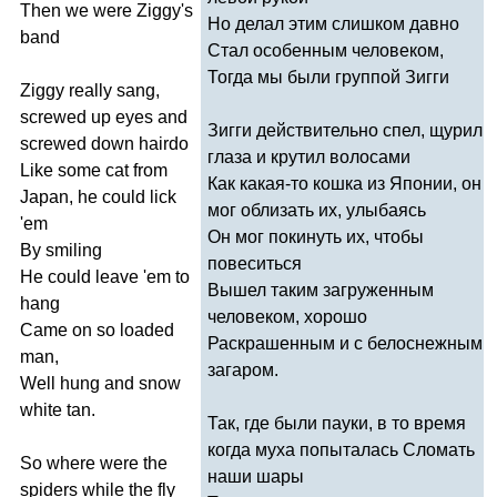
Then
we
were
Ziggy's
Но делал этим слишком давно
band
Стал особенным человеком,
Тогда мы были группой Зигги
Ziggy
really
sang
,
screwed
up
eyes
and
Зигги действительно спел, щурил
screwed
down
hairdo
глаза и крутил волосами
Like
some
cat
from
Как какая-то кошка из Японии, он
Japan
,
he
could
lick
мог облизать их, улыбаясь
'
em
Он мог покинуть их, чтобы
By
smiling
повеситься
He
could
leave
'
em
to
Вышел таким загруженным
hang
человеком, хорошо
Came
on
so
loaded
Раскрашенным и с белоснежным
man
,
загаром.
Well
hung
and
snow
white
tan
.
Так, где были пауки, в то время
когда муха попыталась Сломать
So
where
were
the
наши шары
spiders
while
the
fly