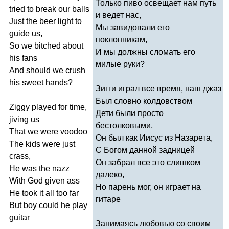
Только пиво освещает нам путь
tried
to
break
our
balls
и ведет нас,
Just
the
beer
light
to
Мы завидовали его
guide
us
,
поклонникам,
So
we
bitched
about
И мы должны сломать его
his
fans
милые руки?
And
should
we
crush
his
sweet
hands
?
Зигги играл все время, наш джаз
Был словно колдовством
Ziggy
played
for
time
,
Дети были просто
jiving
us
бестолковыми,
That
we
were
voodoo
Он был как Иисус из Назарета,
The
kids
were
just
С Богом данной задницей
crass
,
Он забрал все это слишком
He
was
the
nazz
далеко,
With
God
given
ass
Но парень мог, он играет на
He
took
it
all
too
far
гитаре
But
boy
could
he
play
guitar
Занимаясь любовью со своим