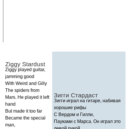
Ziggy
Stardust
Ziggy
played
guitar
,
jamming
good
With
Weird
and
Gilly
The
spiders
from
Зигги Стардаст
Mars
.
He
played
it
left
Зигги играл на гитаре, набивая
hand
хорошие рифы
But
made
it
too
far
С Вердом и Гилли,
Became
the
special
Пауками с Марса. Он играл это
man
,
левой рукой