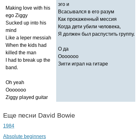
эго и
Making
love
with
his
Всасывался в его разум
ego
Ziggy
Как прокаженный мессия
Sucked
up
into
his
Когда дети убили человека,
mind
Я должен был распустить группу.
Like
a
leper
messiah
When
the
kids
had
О да
killed
the
man
Ooooooo
I
had
to
break
up
the
Зигги играл на гитаре
band
.
Oh
yeah
Ooooooo
Ziggy
played
guitar
Еще песни
David
Bowie
1984
Absolute beginners