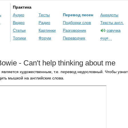
Практика
ь
Аудио
Тесты
Перевод песен
Анекдоты
ь
Видео
Радио
Подборки слов
Тексты англ.
Статьи
Картинки
Разговорник
озвучка
Топики
Форум
Переводчик
еще...
Bowie
-
Can't
help
thinking
about
me
 является художественным, т.е. перевод недословный. Чтобы узнат
ить мышкой на английские слова.