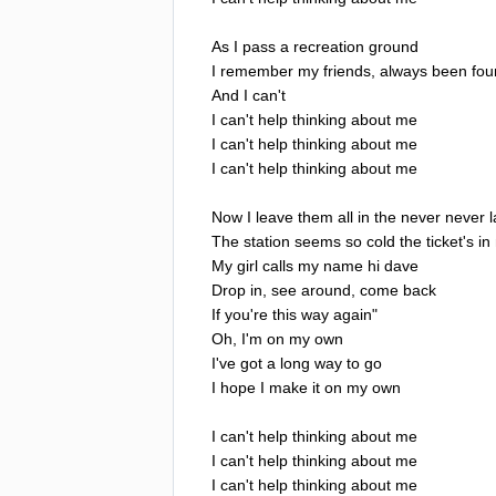
As
I
pass
a
recreation
ground
I
remember
my
friends
,
always
been
fou
And
I
can't
I
can't
help
thinking
about
me
I
can't
help
thinking
about
me
I
can't
help
thinking
about
me
Now
I
leave
them
all
in
the
never
never
The
station
seems
so
cold
the
ticket's
in
My
girl
calls
my
name
hi
dave
Drop
in
,
see
around
,
come
back
If
you're
this
way
again
"
Oh
,
I'm
on
my
own
I've
got
a
long
way
to
go
I
hope
I
make
it
on
my
own
I
can't
help
thinking
about
me
I
can't
help
thinking
about
me
I
can't
help
thinking
about
me