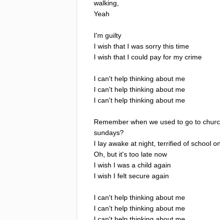
walking
,
Yeah
I'm
guilty
I
wish
that
I
was
sorry
this
time
I
wish
that
I
could
pay
for
my
crime
I
can't
help
thinking
about
me
I
can't
help
thinking
about
me
I
can't
help
thinking
about
me
Remember
when
we
used
to
go
to
chur
sundays
?
I
lay
awake
at
night
,
terrified
of
school
o
Oh
,
but
it's
too
late
now
I
wish
I
was
a
child
again
I
wish
I
felt
secure
again
I
can't
help
thinking
about
me
I
can't
help
thinking
about
me
I
can't
help
thinking
about
me