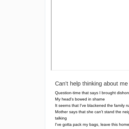
Can't
help
thinking
about
me
Question-time
that
says
I
brought
dishon
My
head's
bowed
in
shame
It
seems
that
I've
blackened
the
family
n
Mother
says
that
she
can't
stand
the
nei
talking
I've
gotta
pack
my
bags
,
leave
this
hom