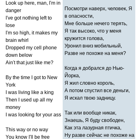
Look
up
here
,
man
,
I'm
in
Посмотри наверх, человек, Я
danger
в опасности,
I've
got
nothing
left
to
Мне больше нечего терять,
lose
Я так высоко, что у меня
I'm
so
high
,
it
makes
my
кружится голова,
brain
whirl
Уронил вниз мобильный,
Dropped
my
cell
phone
Разве не похоже на меня?
down
below
Ain't
that
just
like
me
?
Когда я добрался до Нью-
Йорка,
By
the
time
I
got
to
New
Я жил словно король,
York
А потом спустил все деньги,
I
was
living
like
a
king
Я искал твою задницу.
Then
I
used
up
all
my
money
Так или вообще никак,
I
was
looking
for
your
ass
Знаешь, Я буду свободен,
Как эта лазурная птичка,
This
way
or
no
way
Ну разве сейчас не похоже на
You
know
I'll
be
free