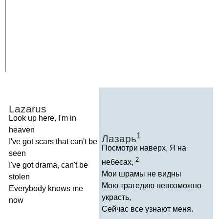
Lazarus
Look
up
here
,
I'm
in
heaven
1
Лазарь
I've
got
scars
that
can't
be
Посмотри наверх, Я на
seen
2
небесах,
I've
got
drama
,
can't
be
Мои шрамы не видны
stolen
Мою трагедию невозможно
Everybody
knows
me
украсть,
now
Сейчас все узнают меня.