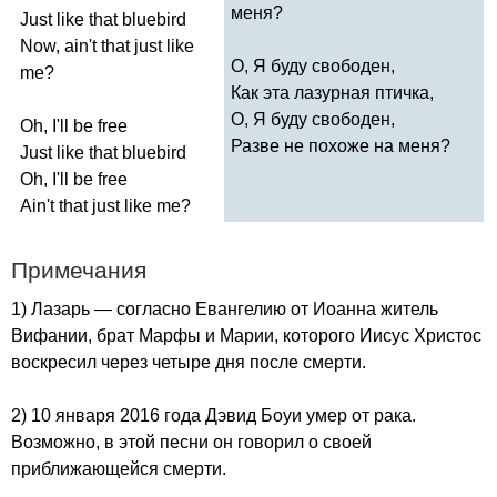
меня?
Just
like
that
bluebird
Now
,
ain't
that
just
like
О, Я буду свободен,
me
?
Как эта лазурная птичка,
О, Я буду свободен,
Oh
,
I'll
be
free
Разве не похоже на меня?
Just
like
that
bluebird
Oh
,
I'll
be
free
Ain't
that
just
like
me
?
Примечания
1) Лазарь — согласно Евангелию от Иоанна житель
Вифании, брат Марфы и Марии, которого Иисус Христос
воскресил через четыре дня после смерти.
2) 10 января 2016 года Дэвид Боуи умер от рака.
Возможно, в этой песни он говорил о своей
приближающейся смерти.