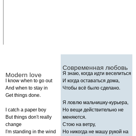
Современная любовь
Я знаю, когда идти веселиться
Modern
love
I
know
when
to
go
out
И когда оставаться дома,
And
when
to
stay
in
Чтобы всё было сделано.
Get
things
done
.
Я ловлю мальчишку-курьера,
I
catch
a
paper
boy
Но вещи действительно не
But
things
don't
really
меняются.
change
Стою на ветру,
I'm
standing
in
the
wind
Но никогда не машу рукой на