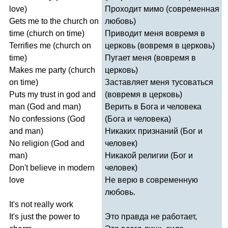
love
)
Проходит мимо (современная
Gets
me
to
the
church
on
любовь)
time
(
church
on
time
)
Приводит меня вовремя в
Terrifies
me
(
church
on
церковь (вовремя в церковь)
time
)
Пугает меня (вовремя в
Makes
me
party
(
church
церковь)
on
time
)
Заставляет меня тусоваться
Puts
my
trust
in
god
and
(вовремя в церковь)
man
(
God
and
man
)
Верить в Бога и человека
No
confessions
(
God
(Бога и человека)
and
man
)
Никаких признаний (Бог и
No
religion
(
God
and
человек)
man
)
Никакой религии (Бог и
Don't
believe
in
modern
человек)
love
Не верю в современную
любовь.
It's
not
really
work
It's
just
the
power
to
Это правда не работает,