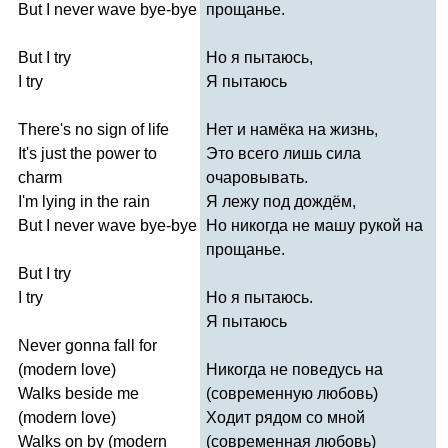
But
I
never
wave
bye-bye
прощанье.
But
I
try
Но я пытаюсь,
I
try
Я пытаюсь
There's
no
sign
of
life
Нет и намёка на жизнь,
It's
just
the
power
to
Это всего лишь сила
charm
очаровывать.
I'm
lying
in
the
rain
Я лежу под дождём,
But
I
never
wave
bye-bye
Но никогда не машу рукой на
прощанье.
But
I
try
I
try
Но я пытаюсь.
Я пытаюсь
Never
gonna
fall
for
(
modern
love
)
Никогда не поведусь на
Walks
beside
me
(современную любовь)
(
modern
love
)
Ходит рядом со мной
Walks
on
by
(
modern
(современная любовь)