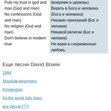
Puts
my
trust
in
god
and
(вовремя в церковь)
man
(
God
and
man
)
Верить в Бога и человека
No
confessions
(
God
(Бога и человека)
and
man
)
Никаких признаний (Бог и
No
religion
(
God
and
человек)
man
)
Никакой религии (Бог и
Don't
believe
in
modern
человек)
love
Не верю в современную
любовь.
Еще песни
David
Bowie
1984
Absolute beginners
Amsterdam
As the world falls fown
все песни (77)