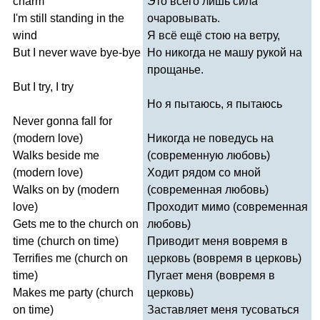
charm
Это всего лишь сила
I'm
still
standing
in
the
очаровывать.
wind
Я всё ещё стою на ветру,
But
I
never
wave
bye-bye
Но никогда не машу рукой на
прощанье.
But
I
try
,
I
try
Но я пытаюсь, я пытаюсь
Never
gonna
fall
for
(
modern
love
)
Никогда не поведусь на
Walks
beside
me
(современную любовь)
(
modern
love
)
Ходит рядом со мной
Walks
on
by
(
modern
(современная любовь)
love
)
Проходит мимо (современная
Gets
me
to
the
church
on
любовь)
time
(
church
on
time
)
Приводит меня вовремя в
Terrifies
me
(
church
on
церковь (вовремя в церковь)
time
)
Пугает меня (вовремя в
Makes
me
party
(
church
церковь)
on
time
)
Заставляет меня тусоваться