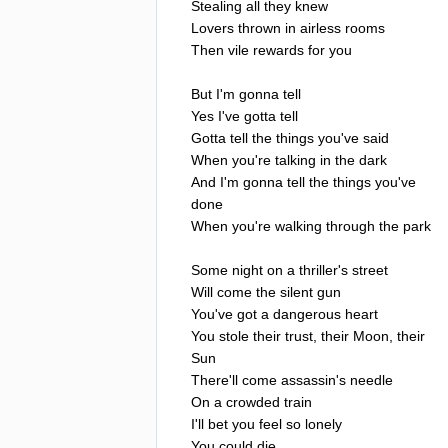
Stealing
all
they
knew
Lovers
thrown
in
airless
rooms
Then
vile
rewards
for
you
But
I'm
gonna
tell
Yes
I've
gotta
tell
Gotta
tell
the
things
you've
said
When
you're
talking
in
the
dark
And
I'm
gonna
tell
the
things
you've
done
When
you're
walking
through
the
park
Some
night
on
a
thriller's
street
Will
come
the
silent
gun
You've
got
a
dangerous
heart
You
stole
their
trust
,
their
Moon
,
their
Sun
There'll
come
assassin's
needle
On
a
crowded
train
I'll
bet
you
feel
so
lonely
You
could
die