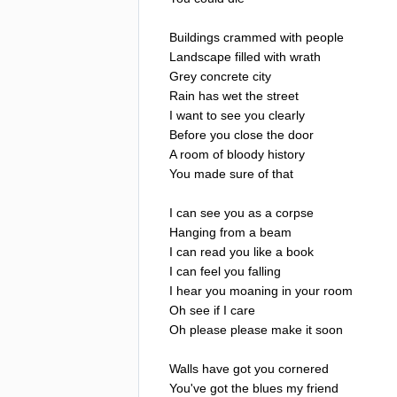
Buildings
crammed
with
people
Landscape
filled
with
wrath
Grey
concrete
city
Rain
has
wet
the
street
I
want
to
see
you
clearly
Before
you
close
the
door
A
room
of
bloody
history
You
made
sure
of
that
I
can
see
you
as
a
corpse
Hanging
from
a
beam
I
can
read
you
like
a
book
I
can
feel
you
falling
I
hear
you
moaning
in
your
room
Oh
see
if
I
care
Oh
please
please
make
it
soon
Walls
have
got
you
cornered
You've
got
the
blues
my
friend