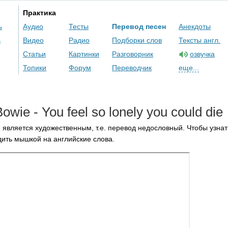
Практика
ь
Аудио
Тесты
Перевод песен
Анекдоты
ь
Видео
Радио
Подборки слов
Тексты англ.
Статьи
Картинки
Разговорник
озвучка
Топики
Форум
Переводчик
еще...
Bowie
-
You
feel
so
lonely
you
could
die
 является художественным, т.е. перевод недословный. Чтобы узнат
ить мышкой на английские слова.