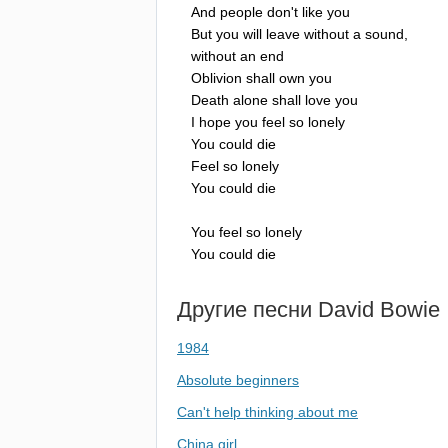
And
people
don't
like
you
But
you
will
leave
without
a
sound
,
without
an
end
Oblivion
shall
own
you
Death
alone
shall
love
you
I
hope
you
feel
so
lonely
You
could
die
Feel
so
lonely
You
could
die
You
feel
so
lonely
You
could
die
Другие песни
David
Bowie
1984
Absolute beginners
Can't help thinking about me
China girl