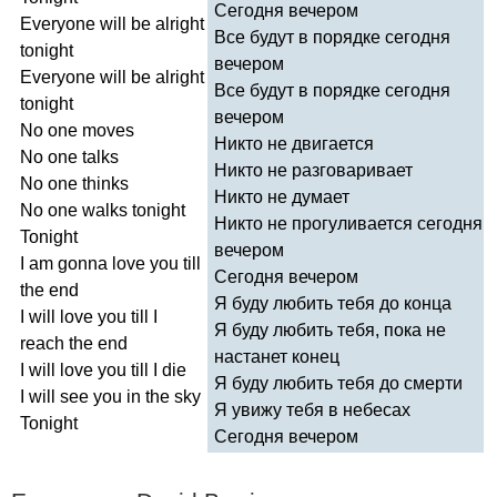
Сегодня вечером
Everyone
will
be
alright
Все будут в порядке сегодня
tonight
вечером
Everyone
will
be
alright
Все будут в порядке сегодня
tonight
вечером
No
one
moves
Никто не двигается
No
one
talks
Никто не разговаривает
No
one
thinks
Никто не думает
No
one
walks
tonight
Никто не прогуливается сегодня
Tonight
вечером
I
am
gonna
love
you
till
Сегодня вечером
the
end
Я буду любить тебя до конца
I
will
love
you
till
I
Я буду любить тебя, пока не
reach
the
end
настанет конец
I
will
love
you
till
I
die
Я буду любить тебя до смерти
I
will
see
you
in
the
sky
Я увижу тебя в небесах
Tonight
Сегодня вечером