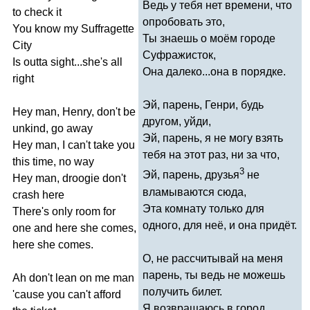
Ведь у тебя нет времени, что
to
check
it
опробовать это,
You
know
my
Suffragette
Ты знаешь о моём городе
City
Суфражисток,
Is
outta
sight
...
she's
all
Она далеко...она в порядке.
right
Эй, парень, Генри, будь
Hey
man
,
Henry
,
don't
be
другом, уйди,
unkind
,
go
away
Эй, парень, я не могу взять
Hey
man
,
I
can't
take
you
тебя на этот раз, ни за что,
this
time
,
no
way
3
Эй, парень, друзья
не
Hey
man
,
droogie
don't
вламываются сюда,
crash
here
Эта комнату только для
There's
only
room
for
одного, для неё, и она придёт.
one
and
here
she
comes
,
here
she
comes
.
О, не рассчитывай на меня
парень, ты ведь не можешь
Ah
don't
lean
on
me
man
получить билет.
'
cause
you
can't
afford
Я возвращаюсь в город