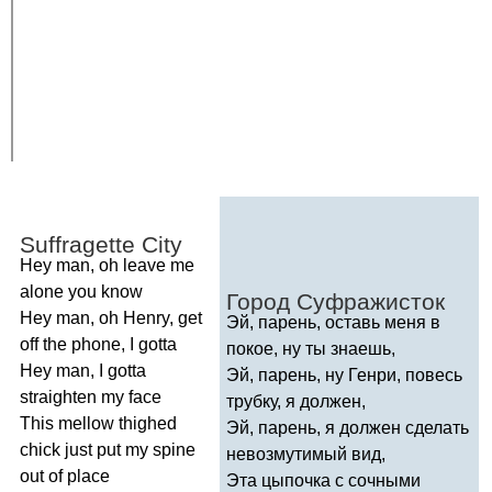
Suffragette
City
Hey
man
,
oh
leave
me
alone
you
know
Город Суфражисток
Hey
man
,
oh
Henry
,
get
Эй, парень, оставь меня в
off
the
phone
,
I
gotta
покое, ну ты знаешь,
Hey
man
,
I
gotta
Эй, парень, ну Генри, повесь
straighten
my
face
трубку, я должен,
This
mellow
thighed
Эй, парень, я должен сделать
chick
just
put
my
spine
невозмутимый вид,
out
of
place
Эта цыпочка с сочными