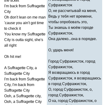
the
ticket
Суфражисток
I'm
back
from
Suffragette
О, не рассчитывай на меня,
City
Ведь у тебя нет времени,
Oh
don't
lean
on
me
man
чтобы опробовать это,
'
cause
you
ain't
got
time
Ты знаешь о моём городе
to
check
it
Суфражисток,
You
know
my
Suffragette
Она далеко...она в порядке.
City
is
outta
sight
,
she's
all
right
О, ударь меня!
Oh
hit
me
!
Город Суфражисток, город
Суфражисток,
A
Suffragette
City
,
a
Я возвращаюсь в город
Suffragette
City
Суфражисток, я возвращаюсь
I'm
back
from
Suffragette
в город Суфражисток,
City
,
I'm
back
from
О, город Суфражисток, о,
Suffragette
City
город Суфражисток,
Ooh
,
a
Suffragette
city
,
О ха, город Суфражисток, о
Ooh
,
a
Suffragette
City