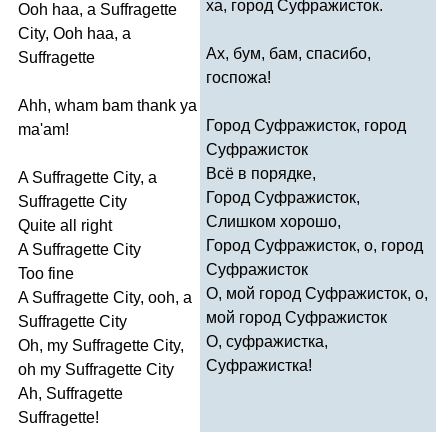
ха, город Суфражисток.
Ooh
haa
,
a
Suffragette
City
,
Ooh
haa
,
a
Ах, бум, бам, спасибо,
Suffragette
госпожа!
Ahh
,
wham
bam
thank
ya
Город Суфражисток, город
ma'am
!
Суфражисток
Всё в порядке,
A
Suffragette
City
,
a
Город Суфражисток,
Suffragette
City
Слишком хорошо,
Quite
all
right
Город Суфражисток, о, город
A
Suffragette
City
Суфражисток
Too
fine
О, мой город Суфражисток, о,
A
Suffragette
City
,
ooh
,
a
мой город Суфражисток
Suffragette
City
О, суфражистка,
Oh
,
my
Suffragette
City
,
Суфражистка!
oh
my
Suffragette
City
Ah
,
Suffragette
Suffragette
!