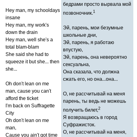
бедрами просто вырвала мой
Hey
man
,
my
schooldays
1
позвоночник.
insane
Hey
man
,
my
work's
Эй, парень, мои безумные
down
the
drain
школьные дни,
Hey
man
,
well
she's
a
Эй, парень, я работаю
total
blam-blam
впустую,
She
said
she
had
to
Эй, парень, она невероятно
squeeze
it
but
she
...
then
сексуальна,
she
...
Она сказала, что должна
сжать его, но она...она...
Oh
don't
lean
on
me
man
,
cause
you
can't
О, не рассчитывай на меня
afford
the
ticket
парень, ты ведь не можешь
I'm
back
on
Suffragette
2
получить билет,
City
Я возвращаюсь в город
Oh
don't
lean
on
me
Суфражисток.
man
,
О, не рассчитывай на меня,
Cause
you
ain't
got
time