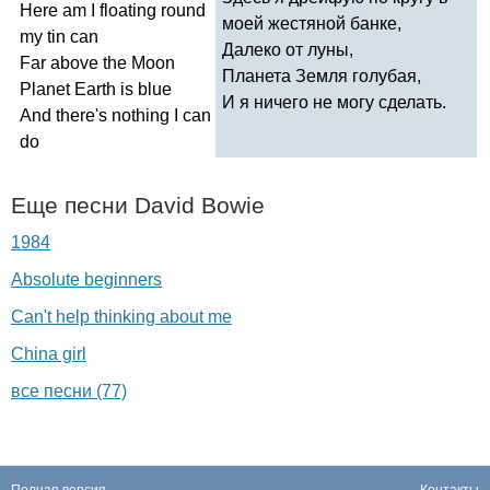
Here
am
I
floating
round
моей жестяной банке,
my
tin
can
Далеко от луны,
Far
above
the
Moon
Планета Земля голубая,
Planet
Earth
is
blue
И я ничего не могу сделать.
And
there's
nothing
I
can
do
Еще песни
David
Bowie
1984
Absolute beginners
Can't help thinking about me
China girl
все песни (77)
Полная версия
Контакты