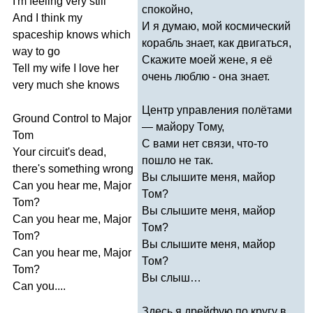
I'm
feeling
very
still
спокойно,
And
I
think
my
И я думаю, мой космический
spaceship
knows
which
корабль знает, как двигаться,
way
to
go
Скажите моей жене, я её
Tell
my
wife
I
love
her
очень люблю - она знает.
very
much
she
knows
Центр управления полётами
Ground
Control
to
Major
— майору Тому,
Tom
С вами нет связи, что-то
Your
circuit's
dead
,
пошло не так.
there's
something
wrong
Вы слышите меня, майор
Can
you
hear
me
,
Major
Том?
Tom
?
Вы слышите меня, майор
Can
you
hear
me
,
Major
Том?
Tom
?
Вы слышите меня, майор
Can
you
hear
me
,
Major
Том?
Tom
?
Вы слыш…
Can
you
....
Здесь я дрейфую по кругу в