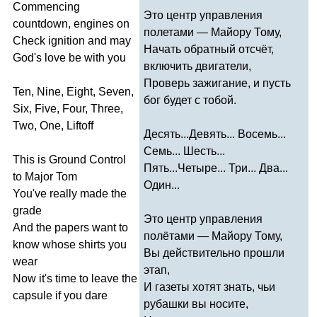
Commencing
Это центр управления
countdown
,
engines
on
полетами — Майору Тому,
Check
ignition
and
may
Начать обратный отсчёт,
God's
love
be
with
you
включить двигатели,
Проверь зажигание, и пусть
Ten
,
Nine
,
Eight
,
Seven
,
бог будет с тобой.
Six
,
Five
,
Four
,
Three
,
Two
,
One
,
Liftoff
Десять...Девять... Восемь...
Семь... Шесть...
This
is
Ground
Control
Пять...Четыре... Три... Два...
to
Major
Tom
Один...
You've
really
made
the
grade
Это центр управления
And
the
papers
want
to
полётами — Майору Тому,
know
whose
shirts
you
Вы действительно прошли
wear
этап,
Now
it's
time
to
leave
the
И газеты хотят знать, чьи
capsule
if
you
dare
рубашки вы носите,