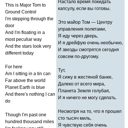
Настало время покидать
This
is
Major
Tom
to
капсулу, если вы готовы.
Ground
Control
I'm
stepping
through
the
Это майор Том — Центру
door
управления полетами,
And
I'm
floating
in
a
Я иду через дверь,
most
peculiar
way
И я дрейфую очень необычно,
And
the
stars
look
very
И звезды смотрятся сегодня
different
today
совсем по-другому.
For
here
Тут,
Am
I
sitting
in
a
tin
can
Я сижу в жестяной банке,
Far
above
the
world
Далеко от всего мира,
Planet
Earth
is
blue
Планета Земля голубая,
And
there's
nothing
I
can
И я ничего не могу сделать.
do
Несмотря на то, что я прошел
Though
I'm
past
one
сто тысяч миль,
hundred
thousand
miles
Я чувствую себя очень