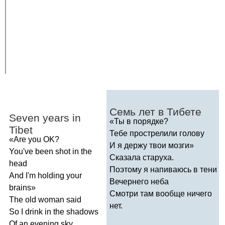
Семь лет в Тибете
Seven
years
in
«Ты в порядке?
Tibet
Тебе прострелили голову
«
Are
you
OK
?
И я держу твои мозги»
You've
been
shot
in
the
Сказала старуха.
head
Поэтому я напиваюсь в тени
And
I'm
holding
your
Вечернего неба
brains
»
Смотри там вообще ничего
The
old
woman
said
нет.
So
I
drink
in
the
shadows
Of
an
evening
sky