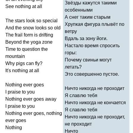
Звёзды кажутся такими
See
nothing
at
all
особенными
А снег таким старым
The
stars
look
so
special
Хрупкая фигура плывёт по
And
the
snow
looks
so
old
ветру
The
frail
form
is
drifting
Вдаль за зону йоги.
Beyond
the
yoga
zone
Настало время спросить
Time
to
question
the
горы:
mountain
Почему свиньи могут
Why
pigs
can
fly
?
летать?
It's
nothing
at
all
Это совершенно пустое.
Nothing
ever
goes
Ничто никогда не проходит
I
praise
to
you
Я славлю тебя
Nothing
ever
goes
away
Ничто никогда не кончается
I
praise
to
you
Я славлю тебя
Nothing
ever
goes
,
nothing
Ничто никогда не проходит,
ever
goes
не проходит
Nothing
Ничто