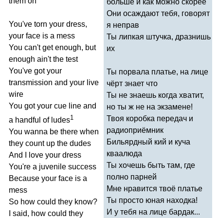
them
on
больше и как можно скорее
Они осаждают тебя, говорят
You've
torn
your
dress
,
я неправ
your
face
is
a
mess
Ты липкая штучка, дразнишь
You
can't
get
enough
,
but
их
enough
ain't
the
test
You've
got
your
Ты порвала платье, на лице
transmission
and
your
live
чёрт знает что
wire
Ты не знаешь когда хватит,
You
got
your
cue
line
and
но ты ж не на экзамене!
1
Твоя коробка передач и
a
handful
of
ludes
радиоприёмник
You
wanna
be
there
when
Бильярдный кий и куча
they
count
up
the
dudes
кваалюда
And
I
love
your
dress
Ты хочешь быть там, где
You're
a
juvenile
success
полно парней
Because
your
face
is
a
Мне нравится твоё платье
mess
Ты просто юная находка!
So
how
could
they
know
?
И у тебя на лице бардак...
I
said
,
how
could
they