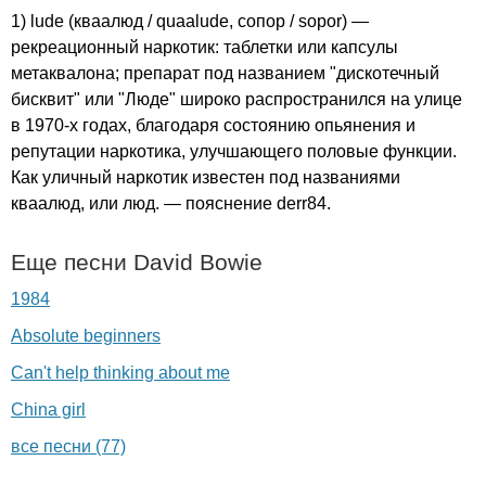
1)
lude
(кваалюд /
quaalude
, сопор /
sopor
) —
рекреационный наркотик: таблетки или капсулы
метаквалона; препарат под названием "дискотечный
бисквит" или "Люде" широко распространился на улице
в 1970-х годах, благодаря состоянию опьянения и
репутации наркотика, улучшающего половые функции.
Как уличный наркотик известен под названиями
кваалюд, или люд. — пояснение
derr
84.
Еще песни
David
Bowie
1984
Absolute beginners
Can't help thinking about me
China girl
все песни (77)