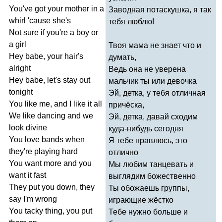
You've
got
your
mother
in
a
Заводная потаскушка, я так
whirl
'
cause
she's
тебя люблю!
Not
sure
if
you're
a
boy
or
a
girl
Твоя мама не знает что и
Hey
babe
,
your
hair's
думать,
alright
Ведь она не уверена
Hey
babe
,
let's
stay
out
мальчик ты или девочка
tonight
Эй, детка, у тебя отличная
You
like
me
,
and
I
like
it
all
причёска,
We
like
dancing
and
we
Эй, детка, давай сходим
look
divine
куда-нибудь сегодня
You
love
bands
when
Я тебе нравлюсь, это
they're
playing
hard
отлично
You
want
more
and
you
Мы любим танцевать и
want
it
fast
выглядим божественно
They
put
you
down
,
they
Ты обожаешь группы,
say
I'm
wrong
играющие жёстко
You
tacky
thing
,
you
put
Тебе нужно больше и