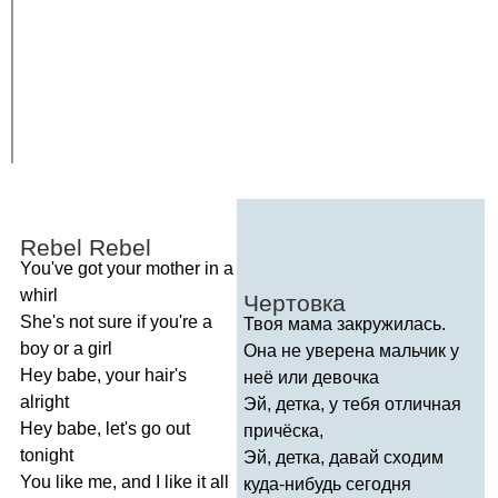
Rebel
Rebel
You've
got
your
mother
in
a
whirl
Чертовка
She's
not
sure
if
you're
a
Твоя мама закружилась.
boy
or
a
girl
Она не уверена мальчик у
Hey
babe
,
your
hair's
неё или девочка
alright
Эй, детка, у тебя отличная
Hey
babe
,
let's
go
out
причёска,
tonight
Эй, детка, давай сходим
You
like
me
,
and
I
like
it
all
куда-нибудь сегодня