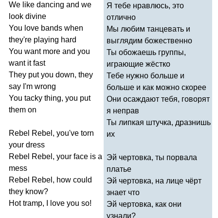
We
like
dancing
and
we
Я тебе нравлюсь, это
look
divine
отлично
You
love
bands
when
Мы любим танцевать и
they're
playing
hard
выглядим божественно
You
want
more
and
you
Ты обожаешь группы,
want
it
fast
играющие жёстко
They
put
you
down
,
they
Тебе нужно больше и
say
I'm
wrong
больше и как можно скорее
You
tacky
thing
,
you
put
Они осаждают тебя, говорят
them
on
я неправ
Ты липкая штучка, дразнишь
Rebel
Rebel
,
you've
torn
их
your
dress
Rebel
Rebel
,
your
face
is
a
Эй чертовка, ты порвала
mess
платье
Rebel
Rebel
,
how
could
Эй чертовка, на лице чёрт
they
know
?
знает что
Hot
tramp
,
I
love
you
so
!
Эй чертовка, как они
узнали?