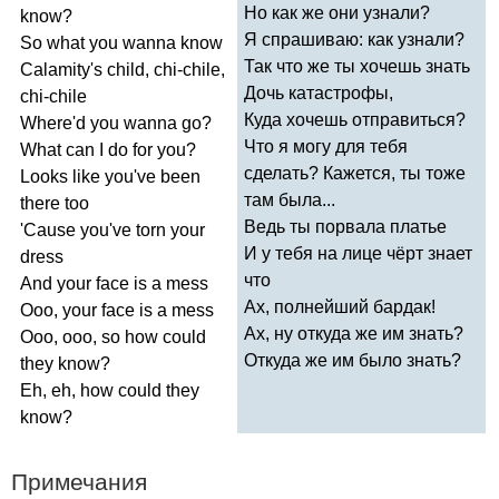
Но как же они узнали?
know
?
Я спрашиваю: как узнали?
So
what
you
wanna
know
Так что же ты хочешь знать
Calamity's
child
,
chi-chile
,
Дочь катастрофы,
chi-chile
Куда хочешь отправиться?
Where'd
you
wanna
go
?
Что я могу для тебя
What
can
I
do
for
you
?
сделать? Кажется, ты тоже
Looks
like
you've
been
там была...
there
too
Ведь ты порвала платье
'
Cause
you've
torn
your
И у тебя на лице чёрт знает
dress
что
And
your
face
is
a
mess
Ах, полнейший бардак!
Ooo
,
your
face
is
a
mess
Ах, ну откуда же им знать?
Ooo
,
ooo
,
so
how
could
Откуда же им было знать?
they
know
?
Eh
,
eh
,
how
could
they
know
?
Примечания