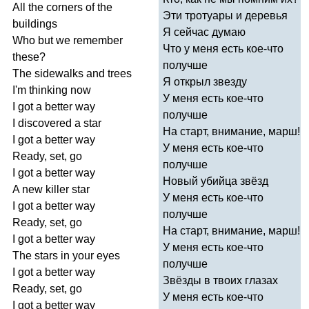
All
the
corners
of
the
Эти тротуары и деревья
buildings
Я сейчас думаю
Who
but
we
remember
Что у меня есть кое-что
these
?
получше
The
sidewalks
and
trees
Я открыл звезду
I'm
thinking
now
У меня есть кое-что
I
got
a
better
way
получше
I
discovered
a
star
На старт, внимание, марш!
I
got
a
better
way
У меня есть кое-что
Ready
,
set
,
go
получше
I
got
a
better
way
Новый убийца звёзд
A
new
killer
star
У меня есть кое-что
I
got
a
better
way
получше
Ready
,
set
,
go
На старт, внимание, марш!
I
got
a
better
way
У меня есть кое-что
The
stars
in
your
eyes
получше
I
got
a
better
way
Звёзды в твоих глазах
Ready
,
set
,
go
У меня есть кое-что
I
got
a
better
way