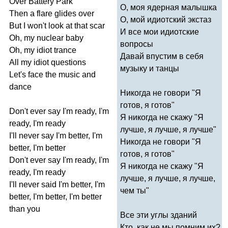
Over
Battery
Park
О, моя ядерная малышка
Then
a
flare
glides
over
О, мой идиотский экстаз
But
I
won't
look
at
that
scar
И все мои идиотские
Oh
,
my
nuclear
baby
вопросы
Oh
,
my
idiot
trance
Давай впустим в себя
All
my
idiot
questions
музыку и танцы
Let's
face
the
music
and
dance
Никогда не говори "Я
готов, я готов"
Don't
ever
say
I'm
ready
,
I'm
Я никогда не скажу "Я
ready
,
I'm
ready
лучше, я лучше, я лучше"
I'll
never
say
I'm
better
,
I'm
Никогда не говори "Я
better
,
I'm
better
готов, я готов"
Don't
ever
say
I'm
ready
,
I'm
Я никогда не скажу "Я
ready
,
I'm
ready
лучше, я лучше, я лучше,
I'll
never
said
I'm
better
,
I'm
чем ты"
better
,
I'm
better
,
I'm
better
than
you
Все эти углы зданий
Кто, как не мы помним их?