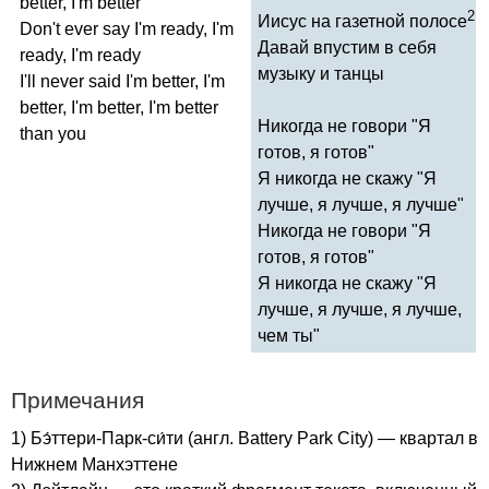
better
,
I'm
better
2
Иисус на газетной полосе
Don't
ever
say
I'm
ready
,
I'm
Давай впустим в себя
ready
,
I'm
ready
музыку и танцы
I'll
never
said
I'm
better
,
I'm
better
,
I'm
better
,
I'm
better
Никогда не говори "Я
than
you
готов, я готов"
Я никогда не скажу "Я
лучше, я лучше, я лучше"
Никогда не говори "Я
готов, я готов"
Я никогда не скажу "Я
лучше, я лучше, я лучше,
чем ты"
Примечания
1) Бэ́ттери-Парк-си́ти (англ.
Battery
Park
City
) — квартал в
Нижнем Манхэттене