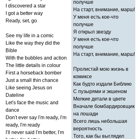
получше
I
discovered
a
star
На старт, внимание, марш!
I
got
a
better
way
У меня есть кое-что
Ready
,
set
,
go
получше
Я открыл звезду
See
my
life
in
a
comic
У меня есть кое-что
Like
the
way
they
did
the
получше
Bible
На старт, внимание, марш!
With
the
bubbles
and
action
The
little
details
in
colour
Пролистай мою жизнь в
First
a
horseback
bomber
комиксе
Just
a
small
thin
chance
Как будто издали Библию
Like
seeing
Jesus
on
С пузырями и экшеном
Dateline
Мелкие детали в цвете
Let's
face
the
music
and
Вначале бомбардировщик
dance
на лошади
Don't
ever
say
I'm
ready
,
I'm
Всего лишь небольшая
ready
,
I'm
ready
вероятность
I'll
never
said
I'm
better
,
I'm
Того, как бы выглядел