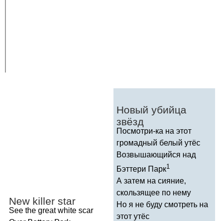
Новый убийца
звёзд
Посмотри-ка на этот
громадный белый утёс
Возвышающийся над
1
Бэттери Парк
А затем на сияние,
скользящее по нему
New
killer
star
Но я не буду смотреть на
See
the
great
white
scar
этот утёс