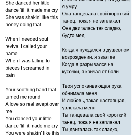
She
danced
her
little
я умру
dance
'
till
it
made
me
cry
Она танцевала свой короткий
She
was
shakin'
like
this
танец, пока я не заплакал
honey
doing
that
Она двигалась так сладко,
будто мед
When
I
needed
soul
revival
I
called
your
Когда я нуждался в душевном
name
возрождении, я звал ее
When
I
was
falling
to
Когда я разрывался на
pieces
I
screamed
in
кусочки, я кричал от боли
pain
Твоя успокаивающая рука
Your
soothing
hand
that
обнимала меня
turned
me
round
И любовь, такая настоящая,
A
love
so
real
swept
over
увлекала меня
me
Ты танцевала свой короткий
You
danced
your
little
танец, пока я не заплакал
dance
'
till
it
made
me
cry
Ты двигалась так сладко,
You
were
shakin'
like
this