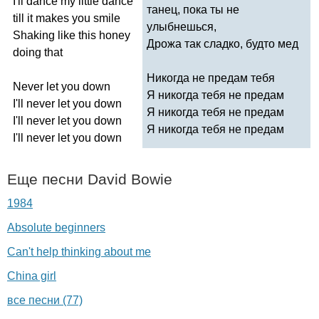
I'll
dance
my
little
dance
танец, пока ты не
till
it
makes
you
smile
улыбнешься,
Shaking
like
this
honey
Дрожа так сладко, будто мед
doing
that
Никогда не предам тебя
Never
let
you
down
Я никогда тебя не предам
I'll
never
let
you
down
Я никогда тебя не предам
I'll
never
let
you
down
Я никогда тебя не предам
I'll
never
let
you
down
Еще песни
David
Bowie
1984
Absolute beginners
Can't help thinking about me
China girl
все песни (77)