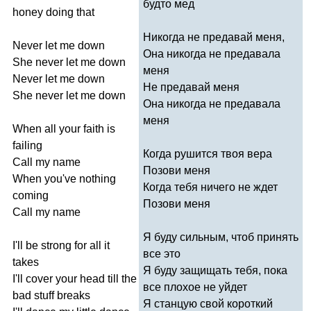
будто мед
honey
doing
that
Никогда не предавай меня,
Never
let
me
down
Она никогда не предавала
She
never
let
me
down
меня
Never
let
me
down
Не предавай меня
She
never
let
me
down
Она никогда не предавала
меня
When
all
your
faith
is
failing
Когда рушится твоя вера
Call
my
name
Позови меня
When
you've
nothing
Когда тебя ничего не ждет
coming
Позови меня
Call
my
name
Я буду сильным, чтоб принять
I'll
be
strong
for
all
it
все это
takes
Я буду защищать тебя, пока
I'll
cover
your
head
till
the
все плохое не уйдет
bad
stuff
breaks
Я станцую свой короткий