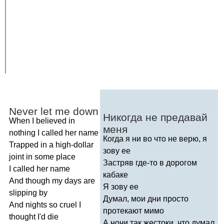
Never
let
me
down
Никогда не предавай
When
I
believed
in
меня
nothing
I
called
her
name
Когда я ни во что не верю, я
Trapped
in
a
high-dollar
зову ее
joint
in
some
place
Застряв где-то в дорогом
I
called
her
name
кабаке
And
though
my
days
are
Я зову ее
slipping
by
Думал, мои дни просто
And
nights
so
cruel
I
протекают мимо
thought
I'd
die
А ночи так жестоки, что думал,