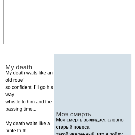
My
death
My
death
waits
like
an
old
roue
`
so
confident
,
I
`
ll
go
his
way
whistle
to
him
and
the
passing
time
...
Моя смерть
Моя смерть выжидает, словно
My
death
waits
like
a
старый повеса
bible
truth
такой уверенный, что я пойду