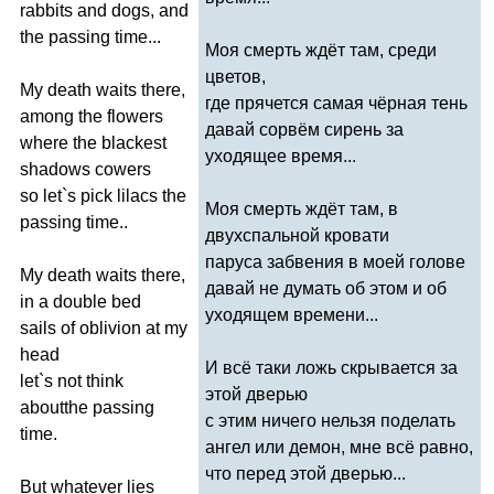
rabbits
and
dogs
,
and
the
passing
time
...
Моя смерть ждёт там, среди
цветов,
My
death
waits
there
,
где прячется самая чёрная тень
among
the
flowers
давай сорвём сирень за
where
the
blackest
уходящее время...
shadows
cowers
so
let
`
s
pick
lilacs
the
Моя смерть ждёт там, в
passing
time
..
двухспальной кровати
паруса забвения в моей голове
My
death
waits
there
,
давай не думать об этом и об
in
a
double
bed
уходящем времени...
sails
of
oblivion
at
my
head
И всё таки ложь скрывается за
let
`
s
not
think
этой дверью
aboutthe
passing
с этим ничего нельзя поделать
time
.
ангел или демон, мне всё равно,
что перед этой дверью...
But
whatever
lies