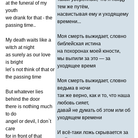
at
the
funeral
of
my
тем же путём,
youth
насвистывая ему и уходящему
we
drank
for
that
-
the
времени...
passing
time
..
Моя смерть выжидает, словно
My
death
waits
like
a
библейская истина
witch
at
night
на похоронах моей юности,
as
surely
as
our
love
мы выпили за это — за
is
bright
уходящее время
let
`
s
not
think
of
that
or
the
passing
time
Моя смерть выжидает, словно
ведьма в ночи
But
whatever
lies
так же верно, как и то, что наша
behind
the
door
любовь сияет,
there
is
nothing
much
давай не думать об этом или об
to
do
уходящем времени
angel
or
devil
,
I
don
`
t
care
И всё-таки ложь скрывается за
for
in
front
of
that