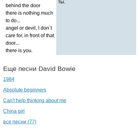
ты.
behind
the
door
there
is
nothing
much
to
do
...
angel
or
devil
,
I
don
`
t
care
for
,
in
front
of
that
door
...
there
is
you
.
Еще песни
David
Bowie
1984
Absolute beginners
Can't help thinking about me
China girl
все песни (77)