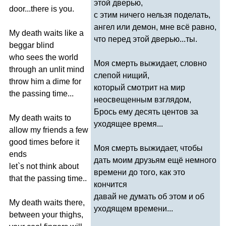
этой дверью,
door
...
there
is
you
.
с этим ничего нельзя поделать,
ангел или демон, мне всё равно,
My
death
waits
like
a
что перед этой дверью...ты.
beggar
blind
who
sees
the
world
Моя смерть выжидает, словно
through
an
unlit
mind
слепой нищий,
throw
him
a
dime
for
который смотрит на мир
the
passing
time
...
неосвещенным взглядом,
Брось ему десять центов за
My
death
waits
to
уходящее время...
allow
my
friends
a
few
good
times
before
it
Моя смерть выжидает, чтобы
ends
дать моим друзьям ещё немного
let
`
s
not
think
about
времени до того, как это
that
the
passing
time
..
кончится
давай не думать об этом и об
My
death
waits
there
,
уходящем времени...
between
your
thighs
,