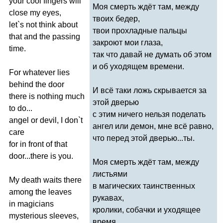
your
cool
fingers
will
Моя смерть ждёт там, между
close
my
eyes
,
твоих бедер,
let
`
s
not
think
about
твои прохладные пальцы
that
and
the
passing
закроют мои глаза,
time
.
так что давай не думать об этом
и об уходящем времени.
For
whatever
lies
behind
the
door
И всё таки ложь скрывается за
there
is
nothing
much
этой дверью
to
do
...
с этим ничего нельзя поделать
angel
or
devil
,
I
don
`
t
ангел или демон, мне всё равно,
care
что перед этой дверью...ты.
for
in
front
of
that
door
...
there
is
you
.
Моя смерть ждёт там, между
листьями
My
death
waits
there
в магических таинственных
among
the
leaves
рукавах,
in
magicians
кролики, собачки и уходящее
mysterious
sleeves
,
время...