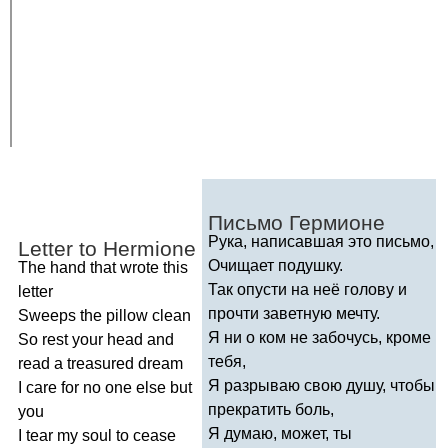
Письмо Гермионе
Рука, написавшая это письмо,
Letter
to
Hermione
Очищает подушку.
The
hand
that
wrote
this
Так опусти на неё голову и
letter
прочти заветную мечту.
Sweeps
the
pillow
clean
Я ни о ком не забочусь, кроме
So
rest
your
head
and
тебя,
read
a
treasured
dream
Я разрываю свою душу, чтобы
I
care
for
no
one
else
but
прекратить боль,
you
Я думаю, может, ты
I
tear
my
soul
to
cease