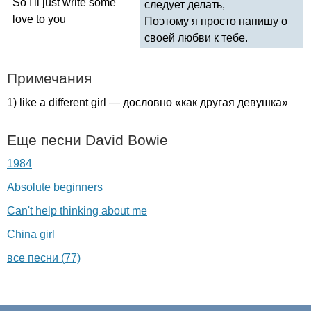
So
I'll
just
write
some
следует делать,
love
to
you
Поэтому я просто напишу о
своей любви к тебе.
Примечания
1)
like
a
different
girl
— дословно «как другая девушка»
Еще песни
David
Bowie
1984
Absolute beginners
Can't help thinking about me
China girl
все песни (77)