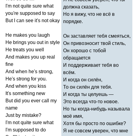
I'm
not
quite
sure
what
должна сказать,
you're
supposed
to
say
Но я вижу, что не всё в
But
I
can
see
it's
not
okay
порядке.
He
makes
you
laugh
Он заставляет тебя смеяться,
He
brings
you
out
in
style
Он привозносит твой стиль,
He
treats
you
well
Он хорошо с тобой
And
makes
you
up
real
обращается
fine
И поддерживает тебя во
And
when
he's
strong
,
всём.
He's
strong
for
you
.
И когда он силён,
And
when
you
kiss
То он силён для тебя.
It's
something
new
И когда ты целуешь —
But
did
you
ever
call
my
Это всегда что-то новое.
name
Но ты когда-нибудь называла
Just
by
mistake
?
моё имя,
I'm
not
quite
sure
what
Хотя бы просто по ошибке?
I'm
supposed
to
do
Я не совсем уверен, что мне