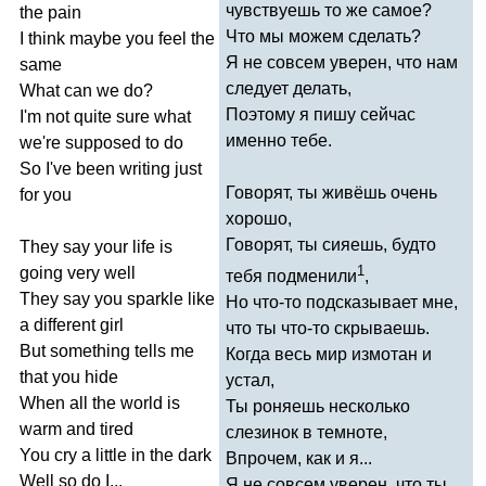
чувствуешь то же самое?
the
pain
Что мы можем сделать?
I
think
maybe
you
feel
the
Я не совсем уверен, что нам
same
следует делать,
What
can
we
do
?
Поэтому я пишу сейчас
I'm
not
quite
sure
what
именно тебе.
we're
supposed
to
do
So
I've
been
writing
just
Говорят, ты живёшь очень
for
you
хорошо,
Говорят, ты сияешь, будто
They
say
your
life
is
1
going
very
well
тебя подменили
,
They
say
you
sparkle
like
Но что-то подсказывает мне,
a
different
girl
что ты что-то скрываешь.
But
something
tells
me
Когда весь мир измотан и
that
you
hide
устал,
When
all
the
world
is
Ты роняешь несколько
warm
and
tired
слезинок в темноте,
You
cry
a
little
in
the
dark
Впрочем, как и я...
Well
so
do
I
...
Я не совсем уверен, что ты