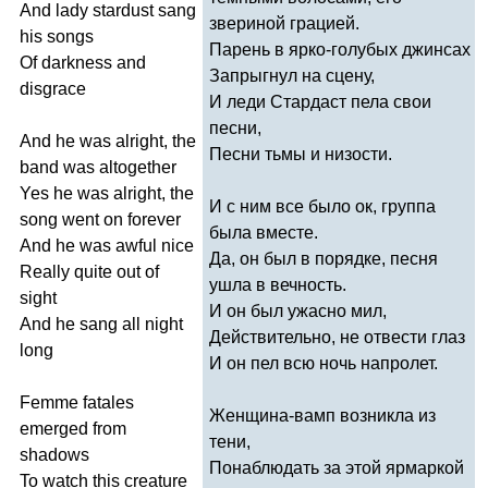
And
lady
stardust
sang
звериной грацией.
his
songs
Парень в ярко-голубых джинсах
Of
darkness
and
Запрыгнул на сцену,
disgrace
И леди Стардаст пела свои
песни,
And
he
was
alright
,
the
Песни тьмы и низости.
band
was
altogether
Yes
he
was
alright
,
the
И с ним все было ок, группа
song
went
on
forever
была вместе.
And
he
was
awful
nice
Да, он был в порядке, песня
Really
quite
out
of
ушла в вечность.
sight
И он был ужасно мил,
And
he
sang
all
night
Действительно, не отвести глаз
long
И он пел всю ночь напролет.
Femme
fatales
Женщина-вамп возникла из
emerged
from
тени,
shadows
Понаблюдать за этой ярмаркой
To
watch
this
creature