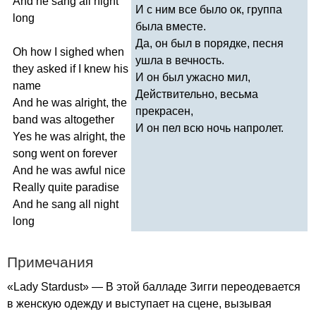
And
he
sang
all
night
И с ним все было ок, группа
long
была вместе.
Да, он был в порядке, песня
Oh
how
I
sighed
when
ушла в вечность.
they
asked
if
I
knew
his
И он был ужасно мил,
name
Действительно, весьма
And
he
was
alright
,
the
прекрасен,
band
was
altogether
И он пел всю ночь напролет.
Yes
he
was
alright
,
the
song
went
on
forever
And
he
was
awful
nice
Really
quite
paradise
And
he
sang
all
night
long
Примечания
«
Lady
Stardust
» — В этой балладе Зигги переодевается
в женскую одежду и выступает на сцене, вызывая