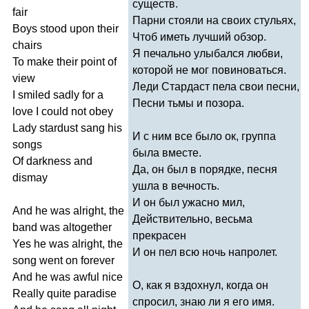
существ.
fair
Парни стояли на своих стульях,
Boys
stood
upon
their
Чтоб иметь лучший обзор.
chairs
Я печально улыбался любви,
To
make
their
point
of
которой не мог повиноваться.
view
Леди Стардаст пела свои песни,
I
smiled
sadly
for
a
Песни тьмы и позора.
love
I
could
not
obey
Lady
stardust
sang
his
И с ним все было ок, группа
songs
была вместе.
Of
darkness
and
Да, он был в порядке, песня
dismay
ушла в вечность.
И он был ужасно мил,
And
he
was
alright
,
the
Действительно, весьма
band
was
altogether
прекрасен
Yes
he
was
alright
,
the
И он пел всю ночь напролет.
song
went
on
forever
And
he
was
awful
nice
О, как я вздохнул, когда он
Really
quite
paradise
спросил, знаю ли я его имя.