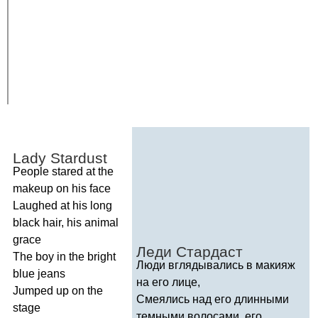
Lady
Stardust
People
stared
at
the
makeup
on
his
face
Laughed
at
his
long
black
hair
,
his
animal
grace
Леди Стардаст
The
boy
in
the
bright
Люди вглядывались в макияж
blue
jeans
на его лице,
Jumped
up
on
the
Смеялись над его длинными
stage
темными волосами, его