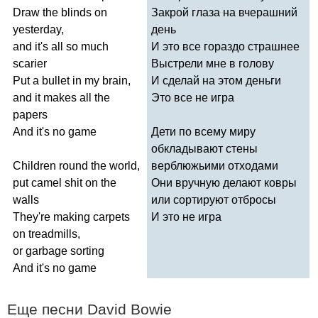
Draw
the
blinds
on
Закрой глаза на вчерашний
yesterday
,
день
and
it's
all
so
much
И это все гораздо страшнее
scarier
Выстрели мне в голову
Put
a
bullet
in
my
brain
,
И сделай на этом деньги
and
it
makes
all
the
Это все не игра
papers
And
it's
no
game
Дети по всему миру
обкладывают стены
Children
round
the
world
,
верблюжьими отходами
put
camel
shit
on
the
Они вручную делают ковры
walls
или сортируют отбросы
They're
making
carpets
И это не игра
on
treadmills
,
or
garbage
sorting
And
it's
no
game
Еще песни
David
Bowie