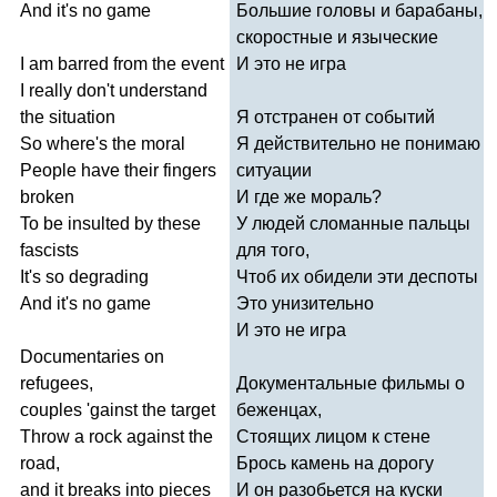
And
it's
no
game
Большие головы и барабаны,
скоростные и языческие
I
am
barred
from
the
event
И это не игра
I
really
don't
understand
the
situation
Я отстранен от событий
So
where's
the
moral
Я действительно не понимаю
People
have
their
fingers
ситуации
broken
И где же мораль?
To
be
insulted
by
these
У людей сломанные пальцы
fascists
для того,
It's
so
degrading
Чтоб их обидели эти деспоты
And
it's
no
game
Это унизительно
И это не игра
Documentaries
on
refugees
,
Документальные фильмы о
couples
'
gainst
the
target
беженцах,
Throw
a
rock
against
the
Стоящих лицом к стене
road
,
Брось камень на дорогу
and
it
breaks
into
pieces
И он разобьется на куски