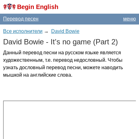
Begin English
Перевод песен
меню
Все исполнители
→
David Bowie
David
Bowie
-
It's
no
game
(
Part
2)
Данный перевод песни на русском языке является
художественным, т.е. перевод недословный. Чтобы
узнать дословный перевод песни, можете наводить
мышкой на английские слова.