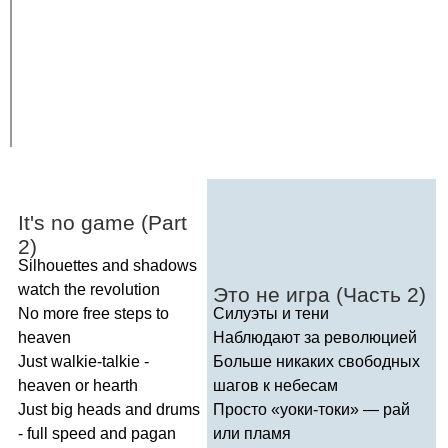
It's
no
game
(
Part
2)
Silhouettes
and
shadows
watch
the
revolution
Это не игра (Часть 2)
No
more
free
steps
to
Силуэты и тени
heaven
Наблюдают за революцией
Just
walkie-talkie
-
Больше никаких свободных
heaven
or
hearth
шагов к небесам
Just
big
heads
and
drums
Просто «уоки-токи» — рай
-
full
speed
and
pagan
или пламя