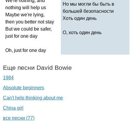
We're
nothing
,
and
Но мы могли бы быть в
nothing
will
help
us
большей безопасности
Maybe
we're
lying
,
Хоть один день
then
you
better
not
stay
But
we
could
be
safer
,
О, хоть один день
just
for
one
day
Oh
,
just
for
one
day
Еще песни
David
Bowie
1984
Absolute beginners
Can't help thinking about me
China girl
все песни (77)