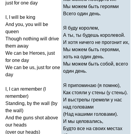
just
for
one
day
Мы можем быть героями
Всего один день.
I
,
I
will
be
king
And
you
,
you
will
be
Я буду королем,
queen
А ты, ты будешь королевой.
Though
nothing
will
drive
И хотя ничего не прогонит их,
them
away
Мы можем быть героями,
We
can
be
Heroes
,
just
хоть на один день.
for
one
day
Мы можем быть собой, всего
We
can
be
us
,
just
for
one
один день.
day
Я припоминаю (я помню),
I
,
I
can
remember
(
I
Как стояли у стены (у стены).
remember
)
И выстрелы гремели у нас
Standing
,
by
the
wall
(
by
над головами
the
wall
)
(Над нашими головами).
And
the
guns
shot
above
И мы целовались,
our
heads
Будто все на своих местах
(
over
our
heads
)