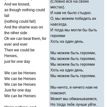
(Словно все на своих
And
we
kissed
,
местах).
as
though
nothing
could
И нам не было стыдно.
fall
О, мы можем победить их
(
nothing
could
fall
)
навсегда.
And
the
shame
was
on
И тогда мы могли бы быть
the
other
side
героями
Oh
we
can
beat
them
,
for
Хоть на один день.
ever
and
ever
Then
we
could
be
Мы можем быть героями,
Heroes
,
Мы можем быть героями,
just
for
one
day
Мы можем быть героями
Хоть на один день.
We
can
be
Heroes
Мы можем быть героями.
We
can
be
Heroes
We
can
be
Heroes
Мы-ничто, и ничего нам не
Just
for
one
day
поможет.
We
can
be
Heroes
Может мы обманываемся,
Но тогда тебе лучше уйти.