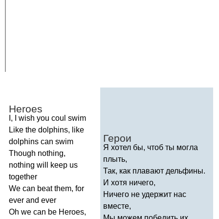
Heroes
I
,
I
wish
you
coul
swim
Like
the
dolphins
,
like
Герои
dolphins
can
swim
Я хотел бы, чтоб ты могла
Though
nothing
,
плыть,
nothing
will
keep
us
Так, как плавают дельфины.
together
И хотя ничего,
We
can
beat
them
,
for
Ничего не удержит нас
ever
and
ever
вместе,
Oh
we
can
be
Heroes
,
Мы можем победить их.